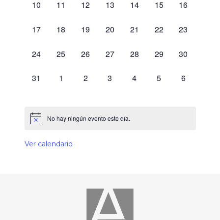
0 eventos,
0 eventos,
0 eventos,
0 eventos,
0 eventos,
0 eventos,
0 eventos,
10
11
12
13
14
15
16
0 eventos,
0 eventos,
0 eventos,
0 eventos,
0 eventos,
0 eventos,
0 eventos,
17
18
19
20
21
22
23
0 eventos,
0 eventos,
0 eventos,
0 eventos,
0 eventos,
0 eventos,
0 eventos,
24
25
26
27
28
29
30
0 eventos,
0 eventos,
0 eventos,
0 eventos,
0 eventos,
0 eventos,
0 eventos,
31
1
2
3
4
5
6
No hay ningún evento este día.
Ver calendario