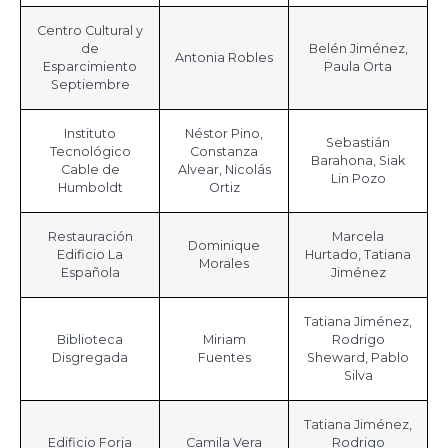
Centro Cultural y
de
Belén Jiménez,
Antonia Robles
Esparcimiento
Paula Orta
Septiembre
Instituto
Néstor Pino,
Sebastián
Tecnológico
Constanza
Barahona, Siak
Cable de
Alvear, Nicolás
Lin Pozo
Humboldt
Ortiz
Restauración
Marcela
Dominique
Edificio La
Hurtado, Tatiana
Morales
Española
Jiménez
Tatiana Jiménez,
Biblioteca
Miriam
Rodrigo
Disgregada
Fuentes
Sheward, Pablo
Silva
Tatiana Jiménez,
Edificio Forja
Camila Vera
Rodrigo