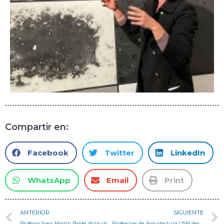
Compartir en:
Facebook
Twitter
LinkedIn
WhatsApp
Email
Print
ANTERIOR
SIGUIENTE
Profesor Sven Martin Balde dicta charla “Memoria: Re-descubriendo Recreo” en el Taller Espacio Urbano ARQ251 en Casa Central
Profesoras de Arquitectura USM destacan en congreso internacional sobre conservación patrimonial en Suiza