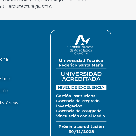
40 · arquitectura@usm.cl
ional
stión
ción
stóricas