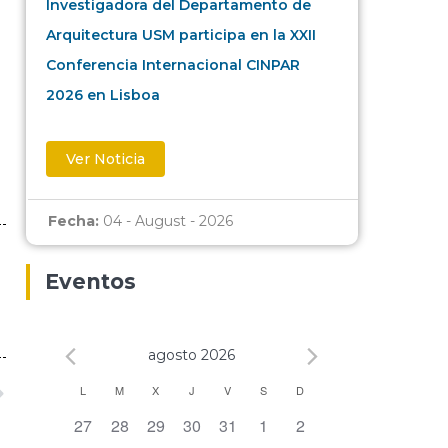
Investigadora del Departamento de
Arquitectura USM participa en la XXII
Conferencia Internacional CINPAR
2026 en Lisboa
Ver Noticia
Fecha:
04 - August - 2026
Eventos
agosto 2026
Calendario
L
M
X
J
V
S
D
0 eventos,
0 eventos,
0 eventos,
0 eventos,
0 eventos,
0 eventos,
0 eventos,
27
28
29
30
31
1
2
de