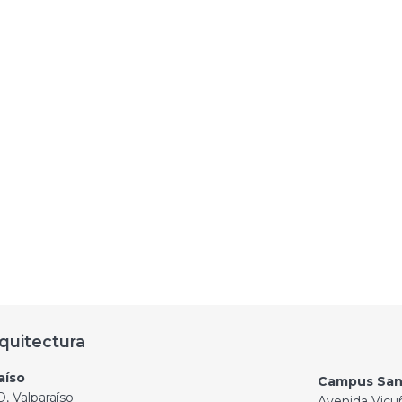
quitectura
aíso
Campus San
, Valparaíso
Avenida Vicu