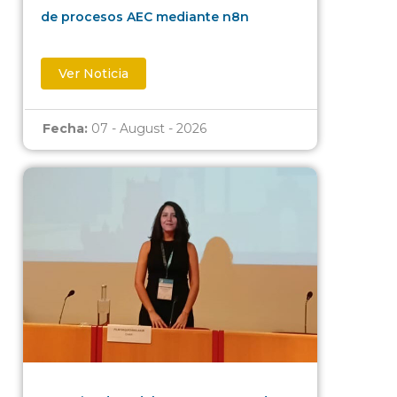
de procesos AEC mediante n8n
Ver Noticia
Fecha:
07 - August - 2026