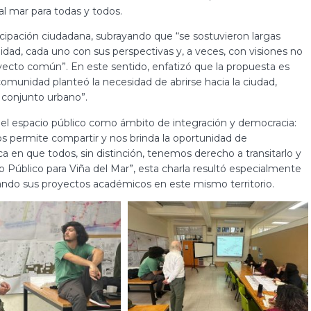
 al mar para todas y todos.
icipación ciudadana, subrayando que “se sostuvieron largas
dad, cada uno con sus perspectivas y, a veces, con visiones no
oyecto común”. En este sentido, enfatizó que la propuesta es
comunidad planteó la necesidad de abrirse hacia la ciudad,
l conjunto urbano”.
r del espacio público como ámbito de integración y democracia:
nos permite compartir y nos brinda la oportunidad de
ca en que todos, sin distinción, tenemos derecho a transitarlo y
alo Público para Viña del Mar”, esta charla resultó especialmente
llando sus proyectos académicos en este mismo territorio.