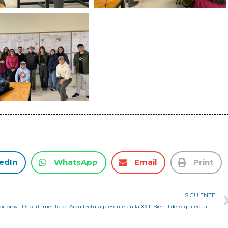
edIn
WhatsApp
Email
Print
SIGUIENTE
Profesora Verónica Arcos destaca en medios nacionales por innovador proyecto de biocemento con impresión 3D
Departamento de Arquitectura presente en la XXIII Bienal de Arquitectura y Urbanismo de Chile