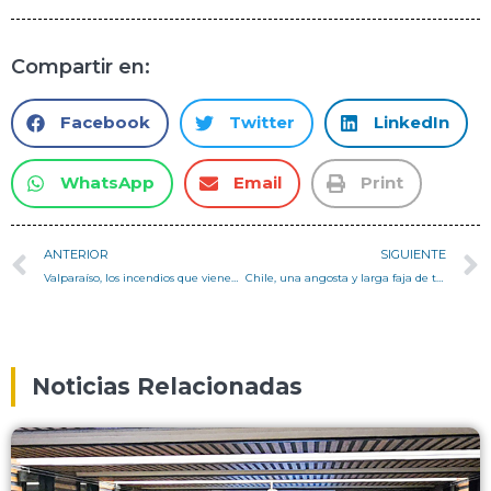
Compartir en:
Facebook
Twitter
LinkedIn
WhatsApp
Email
Print
ANTERIOR
SIGUIENTE
Valparaíso, los incendios que vienen – Columna Pedro Serrano
Chile, una angosta y larga faja de tomas – Columna Pedro Serrano
Noticias Relacionadas