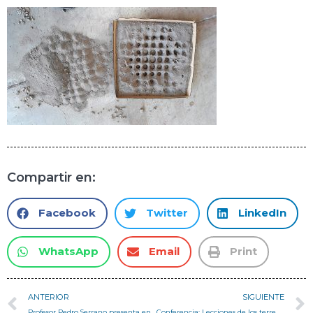
Compartir en:
Facebook
Twitter
LinkedIn
WhatsApp
Email
Print
ANTERIOR
SIGUIENTE
Profesor Pedro Serrano presenta en Congreso CABER 2022
Conferencia: Lecciones de los terremotos de San Francisco (1868 y 1906) y Valparaíso (1906, 1985 y 2010)