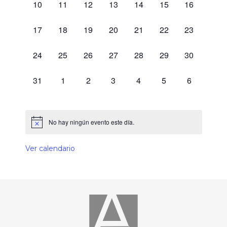
0 eventos,
0 eventos,
0 eventos,
0 eventos,
0 eventos,
0 eventos,
0 eventos,
10
11
12
13
14
15
16
0 eventos,
0 eventos,
0 eventos,
0 eventos,
0 eventos,
0 eventos,
0 eventos,
17
18
19
20
21
22
23
0 eventos,
0 eventos,
0 eventos,
0 eventos,
0 eventos,
0 eventos,
0 eventos,
24
25
26
27
28
29
30
0 eventos,
0 eventos,
0 eventos,
0 eventos,
0 eventos,
0 eventos,
0 eventos,
31
1
2
3
4
5
6
No hay ningún evento este día.
Ver calendario