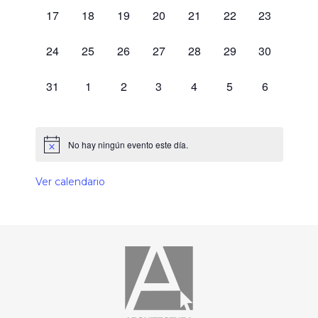
0 eventos,
0 eventos,
0 eventos,
0 eventos,
0 eventos,
0 eventos,
0 eventos,
17
18
19
20
21
22
23
0 eventos,
0 eventos,
0 eventos,
0 eventos,
0 eventos,
0 eventos,
0 eventos,
24
25
26
27
28
29
30
0 eventos,
0 eventos,
0 eventos,
0 eventos,
0 eventos,
0 eventos,
0 eventos,
31
1
2
3
4
5
6
No hay ningún evento este día.
Ver calendario