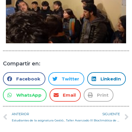
Compartir en:
Facebook
Twitter
LinkedIn
WhatsApp
Email
Print
ANTERIOR
SIGUIENTE
Estudiantes de la asignatura Gestión Territorial de Casa Central conocieron experiencia real de planificación territorial aplicada a la comuna de Rauco, Región del Maule
Taller Avanzado III Bioclimática de Campus San Joaquin visita San Pedro de Atacama para desarrollar Centro de Divulgación Científica vinculado al Observatorio SWGO