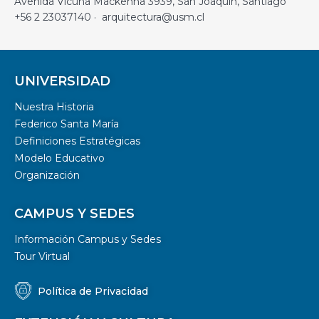
Avenida Vicuña Mackenna 3939, San Joaquín, Santiago
+56 2 23037140 · arquitectura@usm.cl
UNIVERSIDAD
Nuestra Historia
Federico Santa María
Definiciones Estratégicas
Modelo Educativo
Organización
CAMPUS Y SEDES
Información Campus y Sedes
Tour Virtual
Política de Privacidad