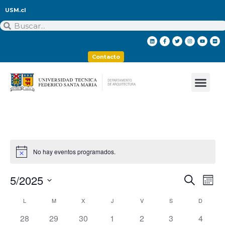
USM.cl
Contacto
No hay eventos programados.
5/2025
Nave
Na
Buscar
Mes
Seleccionar
de
de
fecha.
Calendario
L
M
X
J
V
S
D
vis
búsq
0 eventos,
0 eventos,
0 eventos,
0 eventos,
0 eventos,
0 eventos,
0 event
28
29
30
1
2
3
4
de
de