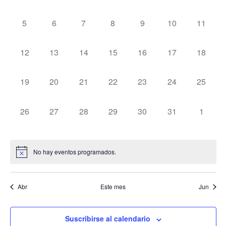
Ev
y
Eventos
0 eventos,
0 eventos,
0 eventos,
0 eventos,
0 eventos,
0 eventos,
0 evento
5
6
7
8
9
10
11
vista
de
0 eventos,
0 eventos,
0 eventos,
0 eventos,
0 eventos,
0 eventos,
0 evento
12
13
14
15
16
17
18
Even
0 eventos,
0 eventos,
0 eventos,
0 eventos,
0 eventos,
0 eventos,
0 evento
19
20
21
22
23
24
25
0 eventos,
0 eventos,
0 eventos,
0 eventos,
0 eventos,
0 eventos,
0 event
26
27
28
29
30
31
1
No hay eventos programados.
Abr
Este mes
Jun
Suscribirse al calendario