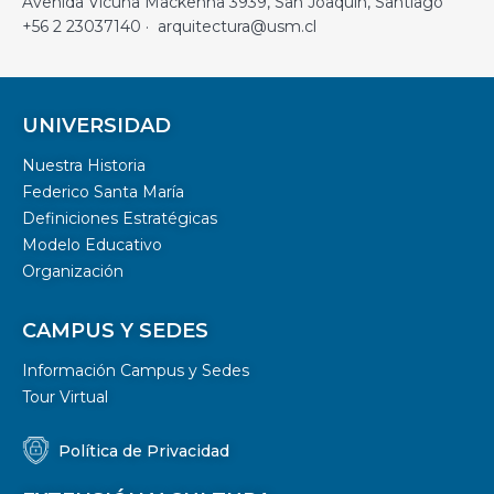
Avenida Vicuña Mackenna 3939, San Joaquín, Santiago
+56 2 23037140 · arquitectura@usm.cl
UNIVERSIDAD
Nuestra Historia
Federico Santa María
Definiciones Estratégicas
Modelo Educativo
Organización
CAMPUS Y SEDES
Información Campus y Sedes
Tour Virtual
Política de Privacidad