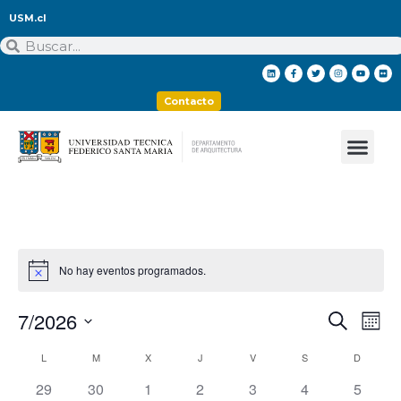
USM.cl
Contacto
No hay eventos programados.
7/2026
Nave
Na
Buscar
Mes
Seleccionar
de
de
fecha.
Calendario
L
M
X
J
V
S
D
vis
búsq
0 eventos,
0 eventos,
0 eventos,
0 eventos,
0 eventos,
0 eventos,
0 event
29
30
1
2
3
4
5
de
de