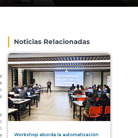
Noticias Relacionadas
l
a
o
s
s
o
o
Workshop aborda la automatización
a