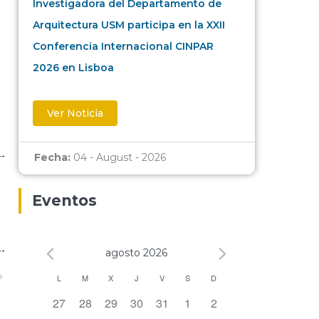
Investigadora del Departamento de
Arquitectura USM participa en la XXII
Conferencia Internacional CINPAR
2026 en Lisboa
Ver Noticia
Fecha:
04 - August - 2026
Eventos
agosto 2026
Calendario
L
M
X
J
V
S
D
0 eventos,
0 eventos,
0 eventos,
0 eventos,
0 eventos,
0 eventos,
0 eventos,
27
28
29
30
31
1
2
de