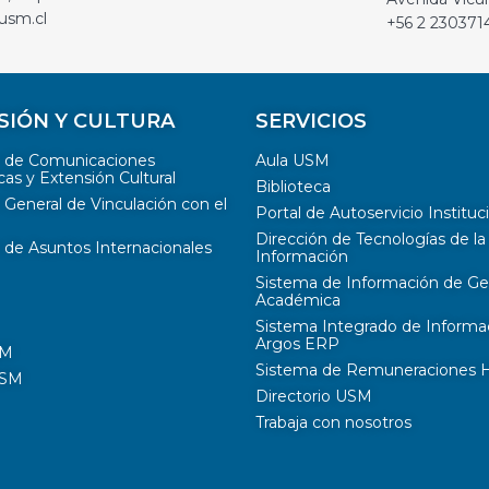
usm.cl
+56 2 230371
SIÓN Y CULTURA
SERVICIOS
n de Comunicaciones
Aula USM
cas y Extensión Cultural
Biblioteca
 General de Vinculación con el
Portal de Autoservicio Instituc
Dirección de Tecnologías de la
 de Asuntos Internacionales
Información
Sistema de Información de Ge
Académica
Sistema Integrado de Informa
Argos ERP
SM
Sistema de Remuneraciones Hi
USM
Directorio USM
Trabaja con nosotros