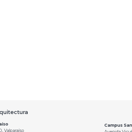
quitectura
aíso
Campus San
, Valparaíso
Avenida Vicu