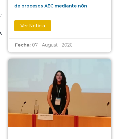
de procesos AEC mediante n8n
e
Ver Noticia
A
Fecha:
07 - August - 2026