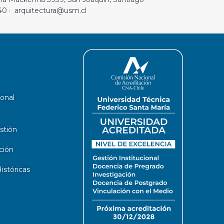
40 · arquitectura@usm.cl
ional
stión
ción
stóricas