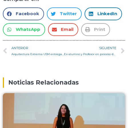
Facebook
Twitter
LinkedIn
WhatsApp
Email
Print
ANTERIOR
SIGUIENTE
Arquitectura Extrema USM entrega refugios glaciares
Ex-alumno y Profesor en proceso de doctorado en Australia
Noticias Relacionadas