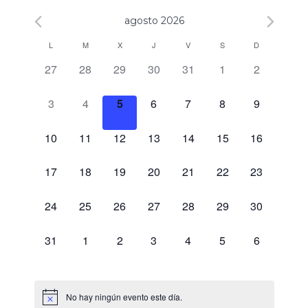
agosto 2026
Calendario
L
M
X
J
V
S
D
0 eventos,
0 eventos,
0 eventos,
0 eventos,
0 eventos,
0 eventos,
0 eventos,
27
28
29
30
31
1
2
de
Eventos
0 eventos,
0 eventos,
0 eventos,
0 eventos,
0 eventos,
0 eventos,
0 eventos,
3
4
5
6
7
8
9
0 eventos,
0 eventos,
0 eventos,
0 eventos,
0 eventos,
0 eventos,
0 eventos,
10
11
12
13
14
15
16
0 eventos,
0 eventos,
0 eventos,
0 eventos,
0 eventos,
0 eventos,
0 eventos,
17
18
19
20
21
22
23
0 eventos,
0 eventos,
0 eventos,
0 eventos,
0 eventos,
0 eventos,
0 eventos,
24
25
26
27
28
29
30
0 eventos,
0 eventos,
0 eventos,
0 eventos,
0 eventos,
0 eventos,
0 eventos,
31
1
2
3
4
5
6
No hay ningún evento este día.