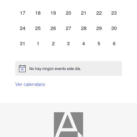
0 eventos,
0 eventos,
0 eventos,
0 eventos,
0 eventos,
0 eventos,
0 eventos,
17
18
19
20
21
22
23
0 eventos,
0 eventos,
0 eventos,
0 eventos,
0 eventos,
0 eventos,
0 eventos,
24
25
26
27
28
29
30
0 eventos,
0 eventos,
0 eventos,
0 eventos,
0 eventos,
0 eventos,
0 eventos,
31
1
2
3
4
5
6
No hay ningún evento este día.
Ver calendario