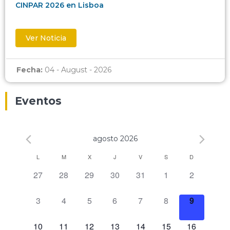
CINPAR 2026 en Lisboa
Ver Noticia
Fecha:
04 - August - 2026
Eventos
agosto 2026
Calendario
L
M
X
J
V
S
D
0 eventos,
0 eventos,
0 eventos,
0 eventos,
0 eventos,
0 eventos,
0 eventos,
27
28
29
30
31
1
2
de
Eventos
0 eventos,
0 eventos,
0 eventos,
0 eventos,
0 eventos,
0 eventos,
0 eventos,
3
4
5
6
7
8
9
0 eventos,
0 eventos,
0 eventos,
0 eventos,
0 eventos,
0 eventos,
0 eventos,
10
11
12
13
14
15
16