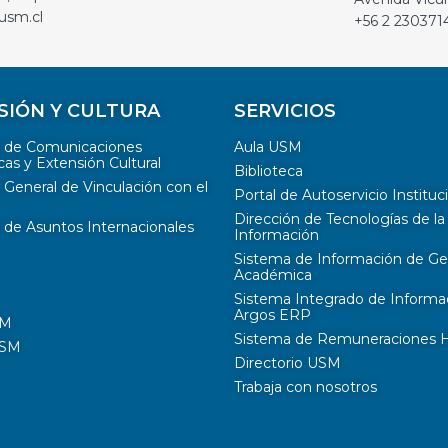
usm.cl
+56 2 230371
SIÓN Y CULTURA
SERVICIOS
n de Comunicaciones
Aula USM
cas y Extensión Cultural
Biblioteca
 General de Vinculación con el
Portal de Autoservicio Instituc
Dirección de Tecnologías de la
 de Asuntos Internacionales
Información
Sistema de Información de Ge
Académica
Sistema Integrado de Informa
Argos ERP
SM
Sistema de Remuneraciones Hi
USM
Directorio USM
Trabaja con nosotros