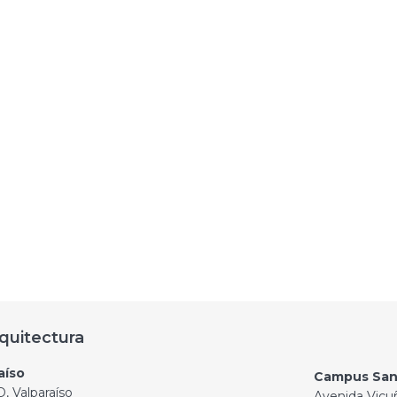
quitectura
aíso
Campus San
, Valparaíso
Avenida Vicu