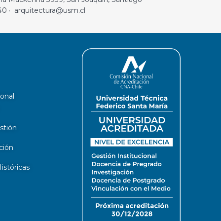
40 · arquitectura@usm.cl
ional
stión
ción
stóricas