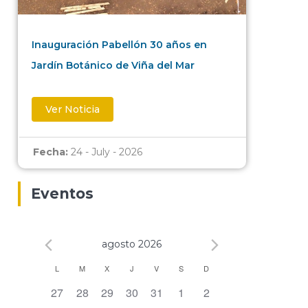
Inauguración Pabellón 30 años en
Jardín Botánico de Viña del Mar
Ver Noticia
Fecha:
24 - July - 2026
Eventos
agosto 2026
Calendario
L
M
X
J
V
S
D
0 eventos,
0 eventos,
0 eventos,
0 eventos,
0 eventos,
0 eventos,
0 eventos,
27
28
29
30
31
1
2
de