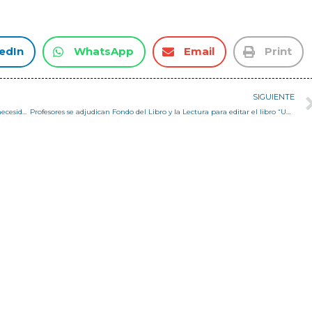
edIn
WhatsApp
Email
Print
SIGUIENTE
Pedro Serrano – ERNC. Los diferentes enfoques. Políticas, mercado, necesidades de pequeñas escalas, desarrollo participativo
Profesores se adjudican Fondo del Libro y la Lectura para editar el libro “Uniones carpinteras de Valparaíso”