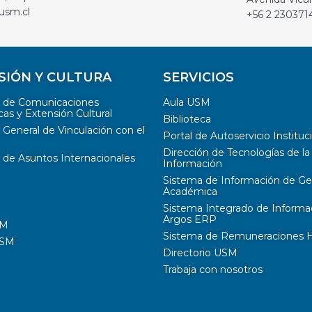
usm.cl
+56 2 230371
SIÓN Y CULTURA
SERVICIOS
n de Comunicaciones
Aula USM
cas y Extensión Cultural
Biblioteca
 General de Vinculación con el
Portal de Autoservicio Instituc
Dirección de Tecnologías de la
 de Asuntos Internacionales
Información
Sistema de Información de Ge
Académica
Sistema Integrado de Informa
Argos ERP
SM
Sistema de Remuneraciones Hi
USM
Directorio USM
Trabaja con nosotros