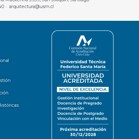
40 · arquitectura@usm.cl
ional
stión
ción
stóricas