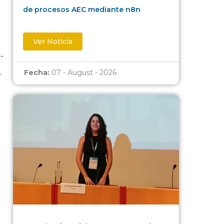
de procesos AEC mediante n8n
Ver Noticia
Fecha:
07 - August - 2026