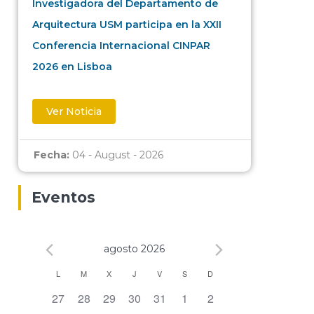
Investigadora del Departamento de
Arquitectura USM participa en la XXII
Conferencia Internacional CINPAR
2026 en Lisboa
Ver Noticia
Fecha:
04 - August - 2026
Eventos
agosto 2026
Calendario
L
M
X
J
V
S
D
0 eventos,
0 eventos,
0 eventos,
0 eventos,
0 eventos,
0 eventos,
0 eventos,
27
28
29
30
31
1
2
de