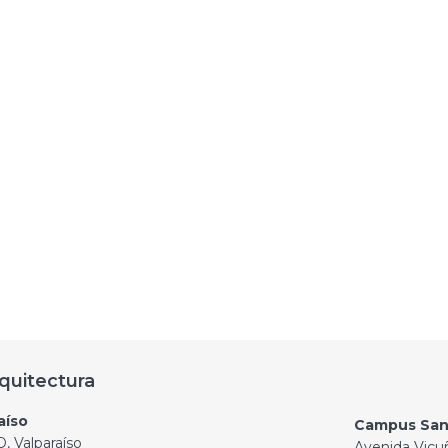
quitectura
aíso
Campus San
, Valparaíso
Avenida Vicu