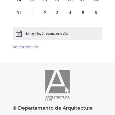
0 eventos,
0 eventos,
0 eventos,
0 eventos,
0 eventos,
0 eventos,
0 eventos,
31
1
2
3
4
5
6
No hay ningún evento este día.
Ver calendario
© Departamento de Arquitectura