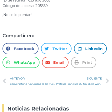
ID de reunión: 655 606 3853
Código de acceso: 205569
¡No se lo pierdan!
Compartir en:
Facebook
Twitter
LinkedIn
WhatsApp
Email
Print
ANTERIOR
SIGUIENTE
Conversatorio “La Ciudad se ha vuelto Metabólicamente Peligrosa”
Profesor Francisco Quitral dicta workshop en Universidad del Bío-Bío
Noticias Relacionadas