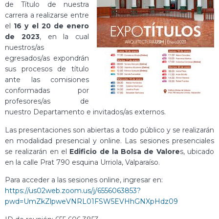
de Título de nuestra
carrera a realizarse entre
el
16 y el 20 de enero
de 2023
, en la cual
nuestros/as
egresados/as expondrán
sus procesos de título
ante las comisiones
conformadas por
profesores/as de
nuestro Departamento e invitados/as externos.
Las presentaciones son abiertas a todo público y se realizarán
en modalidad presencial y online. Las sesiones presenciales
se realizarán en el
Edificio de la Bolsa de Valore
s, ubicado
en la calle Prat 790 esquina Urriola, Valparaíso.
Para acceder a las sesiones online, ingresar en:
https://us02web.zoom.us/j/6556063853?
pwd=UmZkZlpweVNRL01FSW5EVHhGNXpHdz09