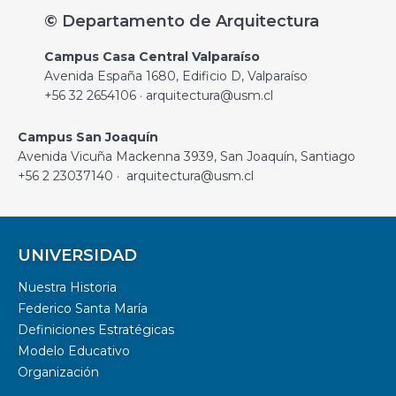
© Departamento de Arquitectura
Campus Casa Central Valparaíso
Avenida España 1680, Edificio D, Valparaíso
+56 32 2654106 · arquitectura@usm.cl
Campus San Joaquín
Avenida Vicuña Mackenna 3939, San Joaquín, Santiago
+56 2 23037140 · arquitectura@usm.cl
UNIVERSIDAD
Nuestra Historia
Federico Santa María
Definiciones Estratégicas
Modelo Educativo
Organización