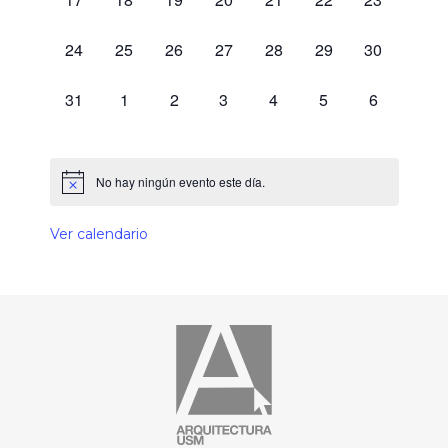
0 eventos,
0 eventos,
0 eventos,
0 eventos,
0 eventos,
0 eventos,
0 eventos,
24
25
26
27
28
29
30
0 eventos,
0 eventos,
0 eventos,
0 eventos,
0 eventos,
0 eventos,
0 eventos,
31
1
2
3
4
5
6
No hay ningún evento este día.
Ver calendario