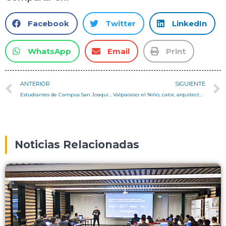
Facebook
Twitter
LinkedIn
WhatsApp
Email
Print
ANTERIOR
SIGUIENTE
Estudiantes de Campus San Joaquín participan de charla técnica de conexiones para estructuras de madera
Valparaíso: el Niño, calor, arquitectura y territorio – Columna Pedro Serrano
Noticias Relacionadas