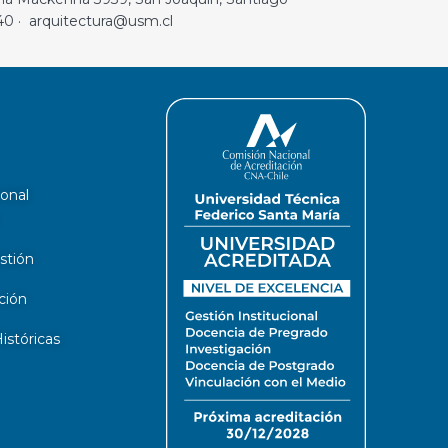
40 · arquitectura@usm.cl
ional
stión
ción
stóricas