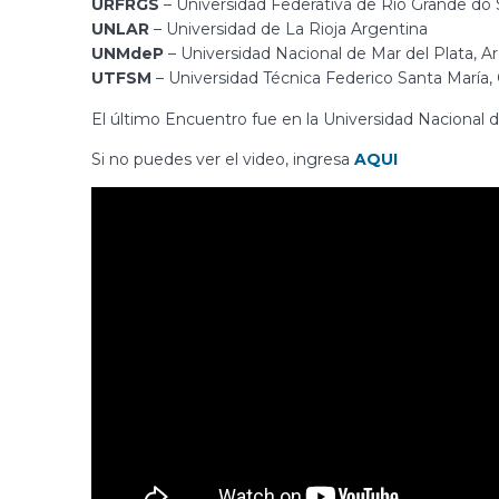
URFRGS
– Universidad Federativa de Río Grande do Su
UNLAR
– Universidad de La Rioja Argentina
UNMdeP
– Universidad Nacional de Mar del Plata, A
UTFSM
– Universidad Técnica Federico Santa María, 
El último Encuentro fue en la Universidad Nacional
Si no puedes ver el video, ingresa
AQUI