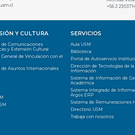
usm.cl
+56 2 230371
SIÓN Y CULTURA
SERVICIOS
n de Comunicaciones
Aula USM
cas y Extensión Cultural
Biblioteca
 General de Vinculación con el
Portal de Autoservicio Instituc
Dirección de Tecnologías de la
 de Asuntos Internacionales
Información
Sistema de Información de Ge
Académica
Sistema Integrado de Informa
Argos ERP
SM
Sistema de Remuneraciones Hi
USM
Directorio USM
Trabaja con nosotros