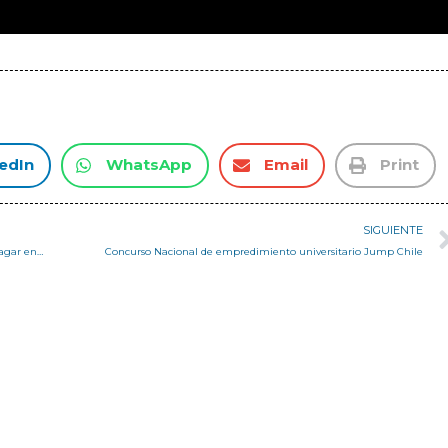
edIn
WhatsApp
Email
Print
SIGUIENTE
Académico de la USM explica las ventajas que ofrece Chile para indagar en la arquitectura extraplanetaria
Concurso Nacional de empredimiento universitario Jump Chile