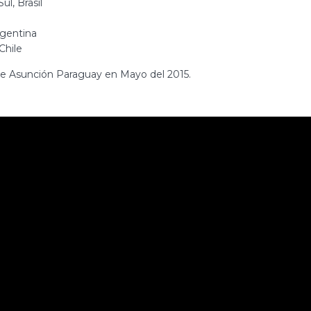
l, Brasil
rgentina
Chile
 de Asunción Paraguay en Mayo del 2015.