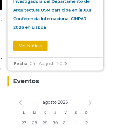
Investigadora del Departamento de
Arquitectura USM participa en la XXII
Conferencia Internacional CINPAR
2026 en Lisboa
Ver Noticia
Fecha:
04 - August - 2026
Eventos
agosto 2026
Calendario
L
M
X
J
V
S
D
0 eventos,
0 eventos,
0 eventos,
0 eventos,
0 eventos,
0 eventos,
0 eventos,
27
28
29
30
31
1
2
de