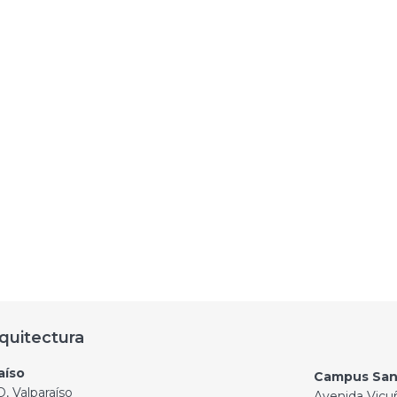
quitectura
aíso
Campus San
, Valparaíso
Avenida Vicu