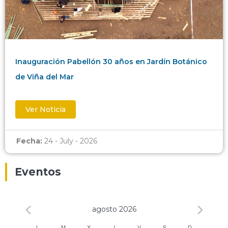
Inauguración Pabellón 30 años en Jardín Botánico
de Viña del Mar
Ver Noticia
Fecha:
24 - July - 2026
Eventos
agosto 2026
L
M
X
J
V
S
D