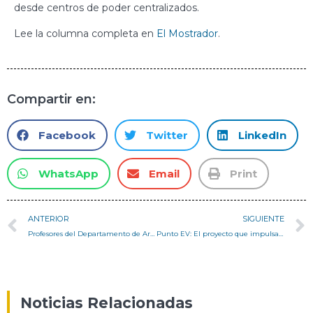
desde centros de poder centralizados.
Lee la columna completa en
El Mostrador
.
Compartir en:
Facebook
Twitter
LinkedIn
WhatsApp
Email
Print
ANTERIOR
SIGUIENTE
Profesores del Departamento de Arquitectura de la USM se adjudican dos proyectos en el Concurso IDeA I+D 2025 de ANID
Punto EV: El proyecto que impulsa la electromovilidad en la USM, diseñado por el arquitecto y exalumno, Claudio Montenegro
Noticias Relacionadas