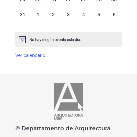
0 eventos,
0 eventos,
0 eventos,
0 eventos,
0 eventos,
0 eventos,
0 eventos,
31
1
2
3
4
5
6
No hay ningún evento este día.
Ver calendario
© Departamento de Arquitectura