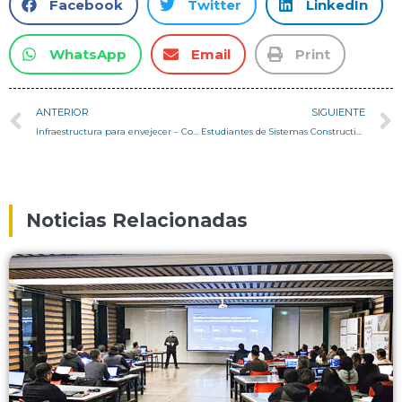
Facebook
Twitter
LinkedIn
WhatsApp
Email
Print
ANTERIOR
SIGUIENTE
Infraestructura para envejecer – Columna de Montserrat Delpino
Estudiantes de Sistemas Constructivos Básicos de San Joaquín visitaron el edificio Burgos Net Zero, pionero en sustentabilidad en Latinoamérica
Noticias Relacionadas