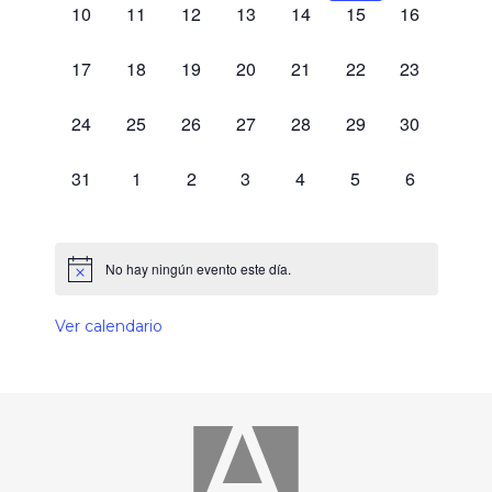
0 eventos,
0 eventos,
0 eventos,
0 eventos,
0 eventos,
0 eventos,
0 eventos,
10
11
12
13
14
15
16
0 eventos,
0 eventos,
0 eventos,
0 eventos,
0 eventos,
0 eventos,
0 eventos,
17
18
19
20
21
22
23
0 eventos,
0 eventos,
0 eventos,
0 eventos,
0 eventos,
0 eventos,
0 eventos,
24
25
26
27
28
29
30
0 eventos,
0 eventos,
0 eventos,
0 eventos,
0 eventos,
0 eventos,
0 eventos,
31
1
2
3
4
5
6
No hay ningún evento este día.
Ver calendario