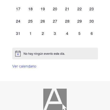
0 eventos,
0 eventos,
0 eventos,
0 eventos,
0 eventos,
0 eventos,
0 eventos,
17
18
19
20
21
22
23
0 eventos,
0 eventos,
0 eventos,
0 eventos,
0 eventos,
0 eventos,
0 eventos,
24
25
26
27
28
29
30
0 eventos,
0 eventos,
0 eventos,
0 eventos,
0 eventos,
0 eventos,
0 eventos,
31
1
2
3
4
5
6
No hay ningún evento este día.
Ver calendario