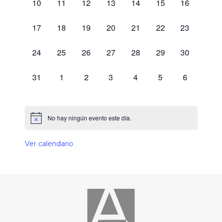
0 eventos,
0 eventos,
0 eventos,
0 eventos,
0 eventos,
0 eventos,
0 eventos,
10
11
12
13
14
15
16
0 eventos,
0 eventos,
0 eventos,
0 eventos,
0 eventos,
0 eventos,
0 eventos,
17
18
19
20
21
22
23
0 eventos,
0 eventos,
0 eventos,
0 eventos,
0 eventos,
0 eventos,
0 eventos,
24
25
26
27
28
29
30
0 eventos,
0 eventos,
0 eventos,
0 eventos,
0 eventos,
0 eventos,
0 eventos,
31
1
2
3
4
5
6
No hay ningún evento este día.
Ver calendario