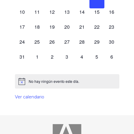
0 eventos,
0 eventos,
0 eventos,
0 eventos,
0 eventos,
0 eventos,
0 eventos,
10
11
12
13
14
15
16
0 eventos,
0 eventos,
0 eventos,
0 eventos,
0 eventos,
0 eventos,
0 eventos,
17
18
19
20
21
22
23
0 eventos,
0 eventos,
0 eventos,
0 eventos,
0 eventos,
0 eventos,
0 eventos,
24
25
26
27
28
29
30
0 eventos,
0 eventos,
0 eventos,
0 eventos,
0 eventos,
0 eventos,
0 eventos,
31
1
2
3
4
5
6
No hay ningún evento este día.
Ver calendario