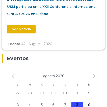
USM participa en la XXII Conferencia Internacional
CINPAR 2026 en Lisboa
Ver Noticia
Fecha:
04 - August - 2026
Eventos
agosto 2026
Calendario
L
M
X
J
V
S
D
0 eventos,
0 eventos,
0 eventos,
0 eventos,
0 eventos,
0 eventos,
0 eventos,
27
28
29
30
31
1
2
de
Eventos
0 eventos,
0 eventos,
0 eventos,
0 eventos,
0 eventos,
0 eventos,
0 eventos,
3
4
5
6
7
8
9