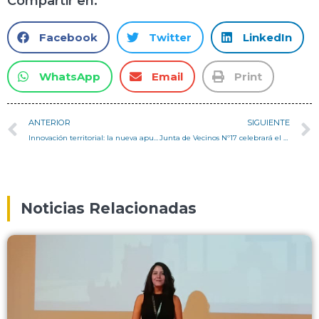
Compartir en:
Facebook
Twitter
LinkedIn
WhatsApp
Email
Print
ANTERIOR
SIGUIENTE
Innovación territorial: la nueva apuesta del Departamento de Arquitectura en materia de desarrollo urbano
Junta de Vecinos Nº17 celebrará el aniversario de su Punto Verde creado en conjunto con Reciclo Valparaíso
Noticias Relacionadas