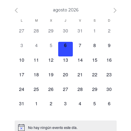
agosto 2026
Calendario
L
M
X
J
V
S
D
0 eventos,
0 eventos,
0 eventos,
0 eventos,
0 eventos,
0 eventos,
0 eventos,
27
28
29
30
31
1
2
de
Eventos
0 eventos,
0 eventos,
0 eventos,
0 eventos,
0 eventos,
0 eventos,
0 eventos,
3
4
5
6
7
8
9
0 eventos,
0 eventos,
0 eventos,
0 eventos,
0 eventos,
0 eventos,
0 eventos,
10
11
12
13
14
15
16
0 eventos,
0 eventos,
0 eventos,
0 eventos,
0 eventos,
0 eventos,
0 eventos,
17
18
19
20
21
22
23
0 eventos,
0 eventos,
0 eventos,
0 eventos,
0 eventos,
0 eventos,
0 eventos,
24
25
26
27
28
29
30
0 eventos,
0 eventos,
0 eventos,
0 eventos,
0 eventos,
0 eventos,
0 eventos,
31
1
2
3
4
5
6
No hay ningún evento este día.