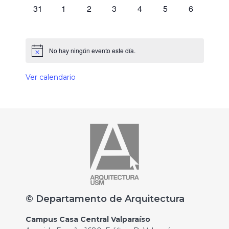
0 eventos,
0 eventos,
0 eventos,
0 eventos,
0 eventos,
0 eventos,
0 eventos,
31
1
2
3
4
5
6
No hay ningún evento este día.
Ver calendario
© Departamento de Arquitectura
Campus Casa Central Valparaíso