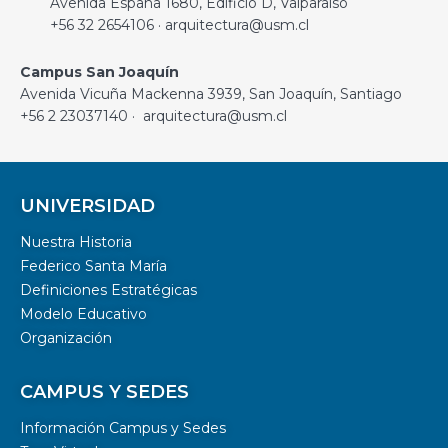
Avenida España 1680, Edificio D, Valparaíso
+56 32 2654106 · arquitectura@usm.cl
Campus San Joaquín
Avenida Vicuña Mackenna 3939, San Joaquín, Santiago
+56 2 23037140 · arquitectura@usm.cl
UNIVERSIDAD
Nuestra Historia
Federico Santa María
Definiciones Estratégicas
Modelo Educativo
Organización
CAMPUS Y SEDES
Información Campus y Sedes