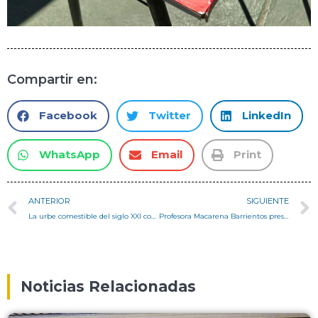
Compartir en:
Facebook
Twitter
LinkedIn
WhatsApp
Email
Print
ANTERIOR
SIGUIENTE
La urbe comestible del siglo XXI contra el cambio climático – Columna Pedro Serrano
Profesora Macarena Barrientos presenta en ICAG: IV International Congress in Architecture and Gender
Noticias Relacionadas