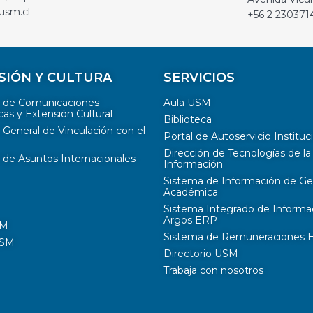
usm.cl
+56 2 230371
SIÓN Y CULTURA
SERVICIOS
n de Comunicaciones
Aula USM
cas y Extensión Cultural
Biblioteca
 General de Vinculación con el
Portal de Autoservicio Instituc
Dirección de Tecnologías de la
 de Asuntos Internacionales
Información
Sistema de Información de Ge
Académica
Sistema Integrado de Informa
Argos ERP
SM
Sistema de Remuneraciones Hi
USM
Directorio USM
Trabaja con nosotros