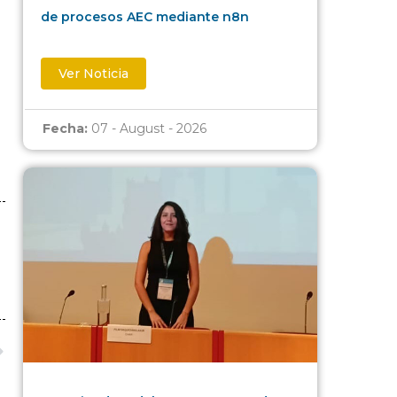
de procesos AEC mediante n8n
Ver Noticia
Fecha:
07 - August - 2026