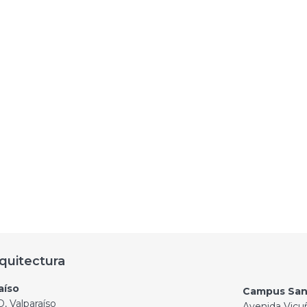
quitectura
aíso
Campus San
, Valparaíso
Avenida Vicu