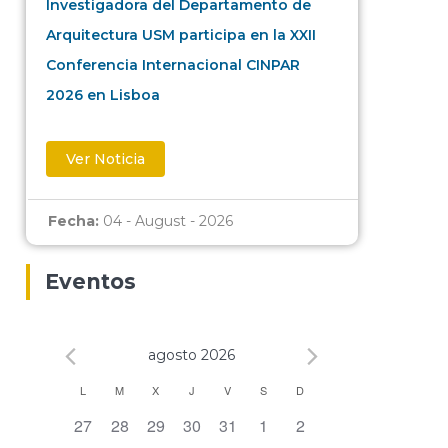
Investigadora del Departamento de
Arquitectura USM participa en la XXII
Conferencia Internacional CINPAR
2026 en Lisboa
Ver Noticia
Fecha:
04 - August - 2026
Eventos
agosto 2026
Calendario
L
M
X
J
V
S
D
0 eventos,
0 eventos,
0 eventos,
0 eventos,
0 eventos,
0 eventos,
0 eventos,
27
28
29
30
31
1
2
de