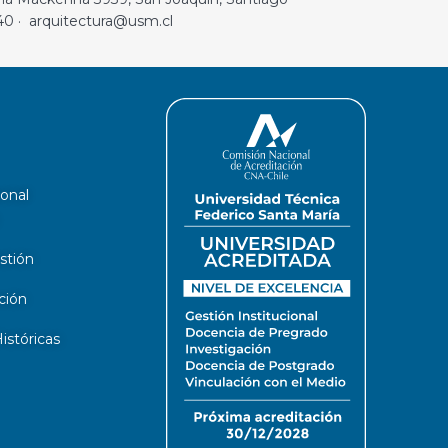
40 · arquitectura@usm.cl
ional
stión
ción
stóricas