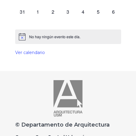
0 eventos,
0 eventos,
0 eventos,
0 eventos,
0 eventos,
0 eventos,
0 eventos,
31
1
2
3
4
5
6
No hay ningún evento este día.
Ver calendario
© Departamento de Arquitectura