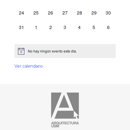
0 eventos,
0 eventos,
0 eventos,
0 eventos,
0 eventos,
0 eventos,
0 eventos,
24
25
26
27
28
29
30
0 eventos,
0 eventos,
0 eventos,
0 eventos,
0 eventos,
0 eventos,
0 eventos,
31
1
2
3
4
5
6
No hay ningún evento este día.
Ver calendario