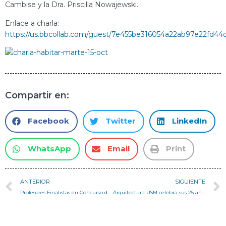
Cambise y la Dra. Priscilla Nowajewski.
Enlace a charla:
https://us.bbcollab.com/guest/7e455be316054a22ab97e22fd44
Compartir en:
Facebook
Twitter
LinkedIn
WhatsApp
Email
Print
ANTERIOR
SIGUIENTE
Profesores Finalistas en Concurso de Innovación y Start-Ups
Arquitectura USM celebra sus 25 años