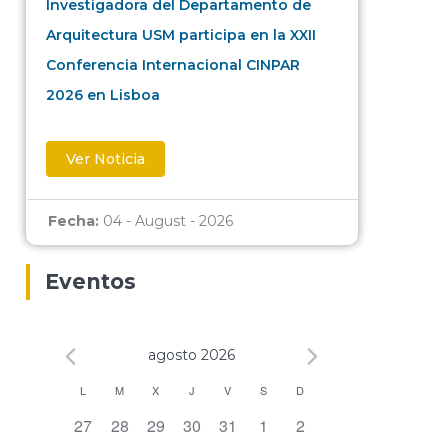
Investigadora del Departamento de
Arquitectura USM participa en la XXII
Conferencia Internacional CINPAR
2026 en Lisboa
Ver Noticia
Fecha:
04 - August - 2026
Eventos
agosto 2026
Calendario
L
M
X
J
V
S
D
0 eventos,
0 eventos,
0 eventos,
0 eventos,
0 eventos,
0 eventos,
0 eventos,
27
28
29
30
31
1
2
de