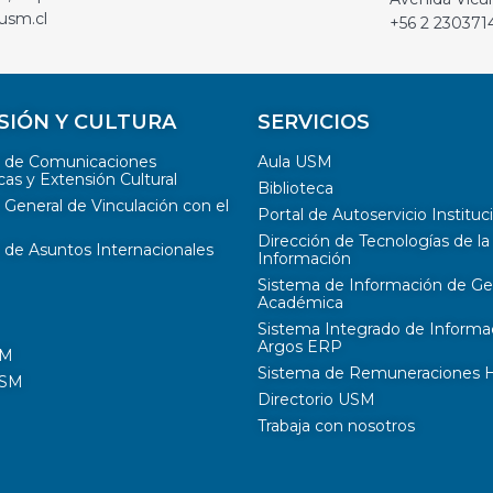
usm.cl
+56 2 230371
SIÓN Y CULTURA
SERVICIOS
n de Comunicaciones
Aula USM
cas y Extensión Cultural
Biblioteca
 General de Vinculación con el
Portal de Autoservicio Instituc
Dirección de Tecnologías de la
 de Asuntos Internacionales
Información
Sistema de Información de Ge
Académica
Sistema Integrado de Informa
Argos ERP
SM
Sistema de Remuneraciones Hi
USM
Directorio USM
Trabaja con nosotros