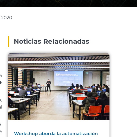
i 2020
Noticias Relacionadas
–
a
e
.
l
.
e
Workshop aborda la automatización