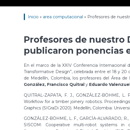
Inicio
»
area computacional
»
Profesores de nuest
Profesores de nuestro
publicaron ponencias 
En el marco de la XXIV Conferencia Internacional d
Transformative Design”, celebrada entre el 18 y 20
de Medellín, Colombia, los profesores del Área d
González, Francisco Quitral
y
Eduardo Valenzue
QUITRAL-ZAPATA, F. J., GONZÁLEZ-BÖHME, L. 
Workflow for a timber joinery robotics. Proceeding
Graphics (SIGraDi 2020). Medellín, Colombia: Universi
GONZÁLEZ-BÖHME, L. F., GARCÍA-ALVARADO, R., Q
SISCOM: Cooperative multi-robot systems in 