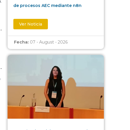
.
de procesos AEC mediante n8n
Ver Noticia
Fecha:
07 - August - 2026