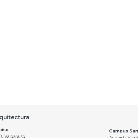
quitectura
aíso
Campus San
, Valparaíso
Avenida Vicu