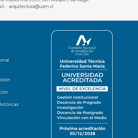
40 · arquitectura@usm.cl
ional
stión
ción
stóricas