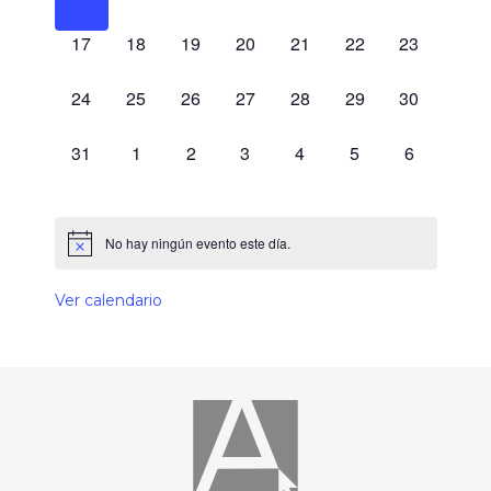
0 eventos,
0 eventos,
0 eventos,
0 eventos,
0 eventos,
0 eventos,
0 eventos,
17
18
19
20
21
22
23
0 eventos,
0 eventos,
0 eventos,
0 eventos,
0 eventos,
0 eventos,
0 eventos,
24
25
26
27
28
29
30
0 eventos,
0 eventos,
0 eventos,
0 eventos,
0 eventos,
0 eventos,
0 eventos,
31
1
2
3
4
5
6
No hay ningún evento este día.
Ver calendario