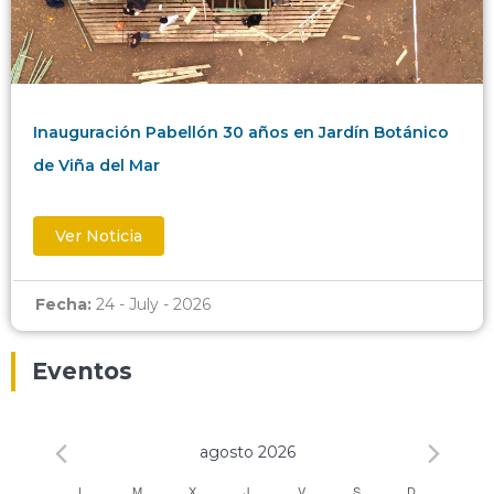
Inauguración Pabellón 30 años en Jardín Botánico
de Viña del Mar
Ver Noticia
Fecha:
24 - July - 2026
Eventos
agosto 2026
L
M
X
J
V
S
D