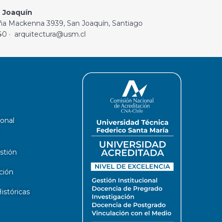
 Joaquín
ña Mackenna 3939, San Joaquín, Santiago
40 · arquitectura@usm.cl
ional
stión
ción
stóricas