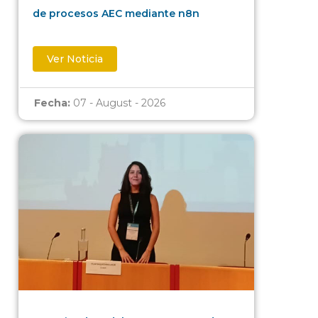
de procesos AEC mediante n8n
Ver Noticia
Fecha:
07 - August - 2026