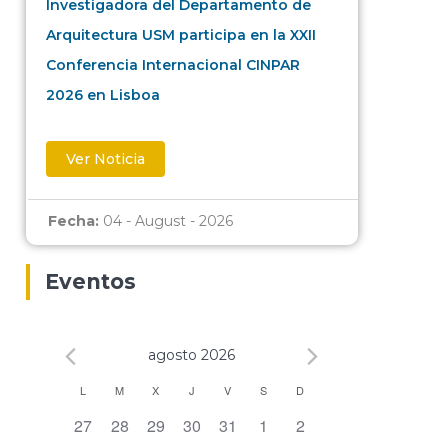
Investigadora del Departamento de
Arquitectura USM participa en la XXII
Conferencia Internacional CINPAR
2026 en Lisboa
Ver Noticia
Fecha:
04 - August - 2026
Eventos
agosto 2026
Calendario
L
M
X
J
V
S
D
0 eventos,
0 eventos,
0 eventos,
0 eventos,
0 eventos,
0 eventos,
0 eventos,
27
28
29
30
31
1
2
de