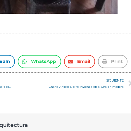
edIn
WhatsApp
Email
Print
SIGUIENTE
Mercurio de Valparaíso entrevista a profesora Marcela Soto en reportaje sobre situación de la Rotonda Concón
Charla Andrés Sierra: Vivienda en altura en madera
quitectura