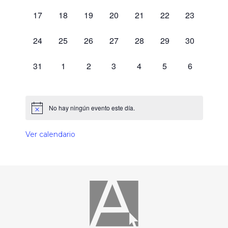
0 eventos,
0 eventos,
0 eventos,
0 eventos,
0 eventos,
0 eventos,
0 eventos,
17
18
19
20
21
22
23
0 eventos,
0 eventos,
0 eventos,
0 eventos,
0 eventos,
0 eventos,
0 eventos,
24
25
26
27
28
29
30
0 eventos,
0 eventos,
0 eventos,
0 eventos,
0 eventos,
0 eventos,
0 eventos,
31
1
2
3
4
5
6
No hay ningún evento este día.
Ver calendario