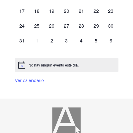
0 eventos,
0 eventos,
0 eventos,
0 eventos,
0 eventos,
0 eventos,
0 eventos,
17
18
19
20
21
22
23
0 eventos,
0 eventos,
0 eventos,
0 eventos,
0 eventos,
0 eventos,
0 eventos,
24
25
26
27
28
29
30
0 eventos,
0 eventos,
0 eventos,
0 eventos,
0 eventos,
0 eventos,
0 eventos,
31
1
2
3
4
5
6
No hay ningún evento este día.
Ver calendario