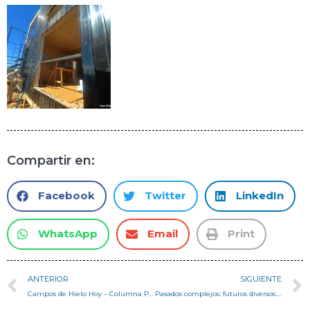
Compartir en:
Facebook
Twitter
LinkedIn
WhatsApp
Email
Print
ANTERIOR
SIGUIENTE
Campos de Hielo Hoy – Columna Profesor Pedro Serrano
Pasados complejos: futuros diversos. El Sitio Patrimonio Mundial de Valparaíso en la encrucijada