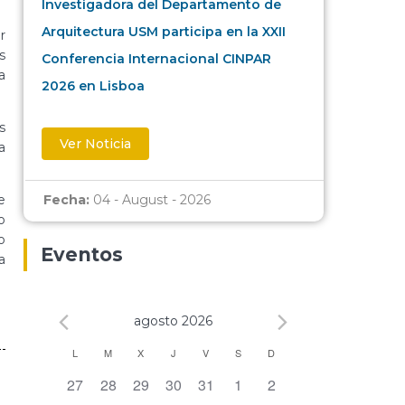
Investigadora del Departamento de
Arquitectura USM participa en la XXII
r
s
Conferencia Internacional CINPAR
a
2026 en Lisboa
s
Ver Noticia
a
e
Fecha:
04 - August - 2026
o
o
Eventos
a
agosto 2026
Calendario
L
M
X
J
V
S
D
0 eventos,
0 eventos,
0 eventos,
0 eventos,
0 eventos,
0 eventos,
0 eventos,
27
28
29
30
31
1
2
de