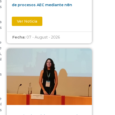
á
de procesos AEC mediante n8n
s
Ver Noticia
a
s
Fecha:
07 - August - 2026
e
e
,
l
s
e
l
s