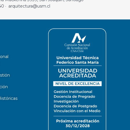
40 · arquitectura@usm.cl
ional
stión
ción
stóricas