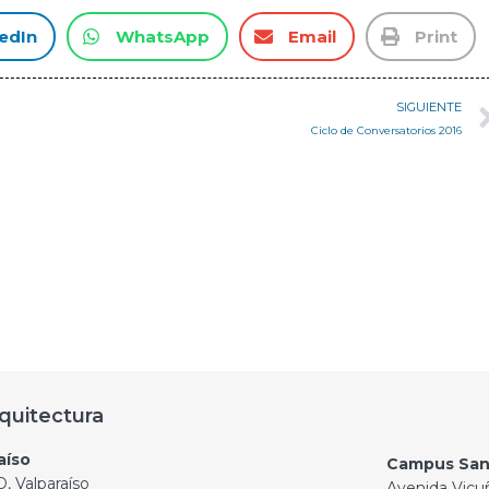
edIn
WhatsApp
Email
Print
SIGUIENTE
Ciclo de Conversatorios 2016
quitectura
aíso
Campus San
, Valparaíso
Avenida Vicu