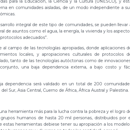
das para la Educación, la Ciencia y la Cultura (UNESCO), y est
erna en comunidades aisladas, de un modo independiente a su
nómicas.
sarrollo integral de este tipo de comunidades, se pueden llevar 
l de asuntos como el agua, la energía, la vivienda y los aspecto
 protocolos adecuados”.
al campo de las tecnologías apropiadas, donde aplicaciones d
mientos locales, y apropiaciones culturales de protocolos d
idado, tanto de las tecnologías autóctonas como de innovaciones
conjunto, una baja dependencia externa, a bajo costo y fáci
aja dependencia será validado en un total de 200 comunidade
el Sur, Asia Central, Cuerno de África, África Austral y Palestina.
a herramienta más para la lucha contra la pobreza y el logro d
 grupos humanos de hasta 20 mil personas, distribuidos por e
 de estas herramientas debiese tener su apropiación a los modelo