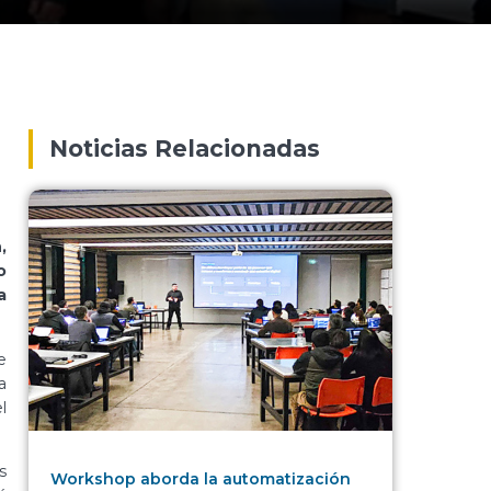
Noticias Relacionadas
,
o
a
e
a
l
s
Workshop aborda la automatización