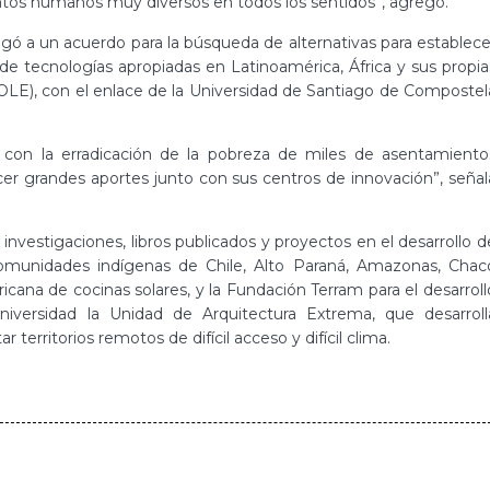
ntos humanos muy diversos en todos los sentidos”, agregó.
llegó a un acuerdo para la búsqueda de alternativas para establece
 de tecnologías apropiadas en Latinoamérica, África y sus propia
OLE), con el enlace de la Universidad de Santiago de Compostel
 con la erradicación de la pobreza de miles de asentamiento
er grandes aportes junto con sus centros de innovación”, señal
 investigaciones, libros publicados y proyectos en el desarrollo d
comunidades indígenas de Chile, Alto Paraná, Amazonas, Chac
cana de cocinas solares, y la Fundación Terram para el desarroll
niversidad la Unidad de Arquitectura Extrema, que desarroll
erritorios remotos de difícil acceso y difícil clima.