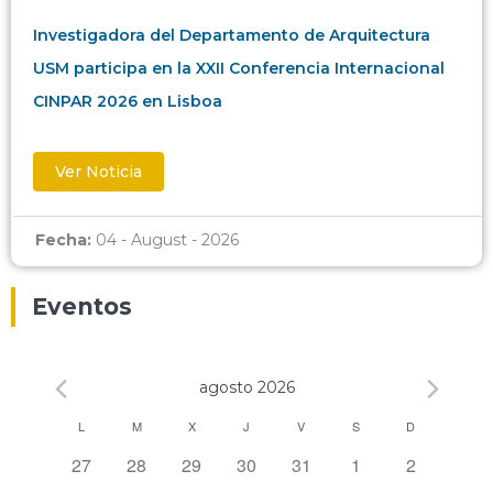
Investigadora del Departamento de Arquitectura
USM participa en la XXII Conferencia Internacional
CINPAR 2026 en Lisboa
Ver Noticia
Fecha:
04 - August - 2026
Eventos
agosto 2026
Calendario
L
M
X
J
V
S
D
0 eventos,
0 eventos,
0 eventos,
0 eventos,
0 eventos,
0 eventos,
0 eventos,
27
28
29
30
31
1
2
de