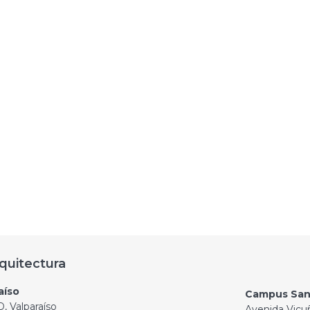
quitectura
aíso
Campus San
, Valparaíso
Avenida Vicu