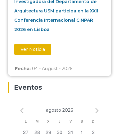
Investigadora del Departamento de
Arquitectura USM participa en la XXII
Conferencia Internacional CINPAR
2026 en Lisboa
Ver Noticia
Fecha:
04 - August - 2026
Eventos
agosto 2026
Calendario
L
M
X
J
V
S
D
0 eventos,
0 eventos,
0 eventos,
0 eventos,
0 eventos,
0 eventos,
0 eventos,
27
28
29
30
31
1
2
de