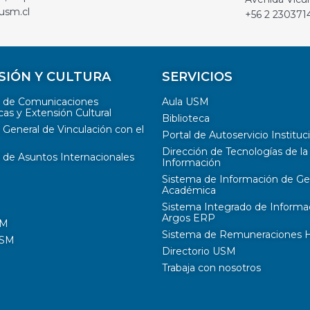
usm.cl
+56 2 230371
SIÓN Y CULTURA
SERVICIOS
n de Comunicaciones
Aula USM
cas y Extensión Cultural
Biblioteca
 General de Vinculación con el
Portal de Autoservicio Instituc
Dirección de Tecnologías de la
 de Asuntos Internacionales
Información
Sistema de Información de Ge
Académica
Sistema Integrado de Informa
Argos ERP
SM
Sistema de Remuneraciones Hi
USM
Directorio USM
Trabaja con nosotros