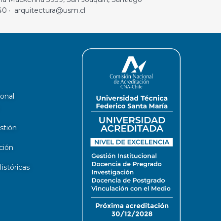
40 · arquitectura@usm.cl
ional
stión
ción
stóricas