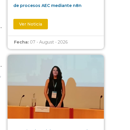
de procesos AEC mediante n8n
Ver Noticia
Fecha:
07 - August - 2026