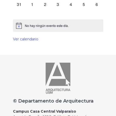
0 eventos,
0 eventos,
0 eventos,
0 eventos,
0 eventos,
0 eventos,
0 eventos,
31
1
2
3
4
5
6
No hay ningún evento este día.
Ver calendario
© Departamento de Arquitectura
Campus Casa Central Valparaíso