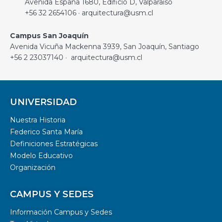
Avenida España 1680, Edificio D, Valparaíso
+56 32 2654106 · arquitectura@usm.cl
Campus San Joaquín
Avenida Vicuña Mackenna 3939, San Joaquín, Santiago
+56 2 23037140 · arquitectura@usm.cl
UNIVERSIDAD
Nuestra Historia
Federico Santa María
Definiciones Estratégicas
Modelo Educativo
Organización
CAMPUS Y SEDES
Información Campus y Sedes