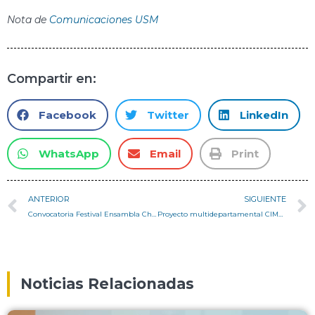
Nota de
Comunicaciones USM
Compartir en:
Facebook
Twitter
LinkedIn
WhatsApp
Email
Print
ANTERIOR
SIGUIENTE
Convocatoria Festival Ensambla Chiloé, primer festival creativo de la madera
Proyecto multidepartamental CIMA Telecaster liderado por el Departamento de Arquitectura se adjudica fondo ING2030 – 2024
Noticias Relacionadas