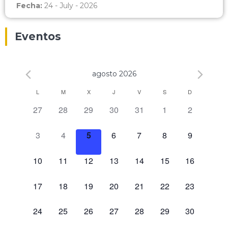
Fecha:
24 - July - 2026
Eventos
agosto 2026
Calendario
L
M
X
J
V
S
D
0 eventos,
0 eventos,
0 eventos,
0 eventos,
0 eventos,
0 eventos,
0 eventos,
27
28
29
30
31
1
2
de
Eventos
0 eventos,
0 eventos,
0 eventos,
0 eventos,
0 eventos,
0 eventos,
0 eventos,
3
4
5
6
7
8
9
0 eventos,
0 eventos,
0 eventos,
0 eventos,
0 eventos,
0 eventos,
0 eventos,
10
11
12
13
14
15
16
0 eventos,
0 eventos,
0 eventos,
0 eventos,
0 eventos,
0 eventos,
0 eventos,
17
18
19
20
21
22
23
0 eventos,
0 eventos,
0 eventos,
0 eventos,
0 eventos,
0 eventos,
0 eventos,
24
25
26
27
28
29
30