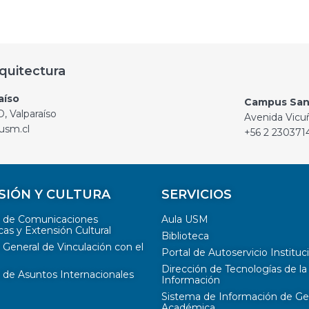
quitectura
aíso
Campus San
, Valparaíso
Avenida Vicu
usm.cl
+56 2 230371
SIÓN Y CULTURA
SERVICIOS
n de Comunicaciones
Aula USM
cas y Extensión Cultural
Biblioteca
 General de Vinculación con el
Portal de Autoservicio Instituc
Dirección de Tecnologías de la
 de Asuntos Internacionales
Información
Sistema de Información de Ge
Académica