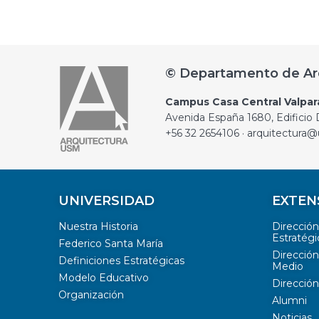
© Departamento de Ar
Campus Casa Central Valpar
Avenida España 1680, Edificio D
+56 32 2654106 · arquitectura@
UNIVERSIDAD
EXTEN
Nuestra Historia
Direcció
Estratégi
Federico Santa María
Dirección
Definiciones Estratégicas
Medio
Modelo Educativo
Dirección
Organización
Alumni
Noticias