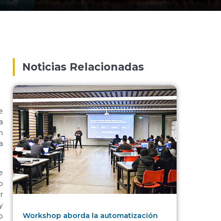
Noticias Relacionadas
e
a
n
a
e
o
r
y
Workshop aborda la automatización
o