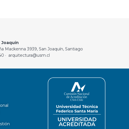
 Joaquín
ña Mackenna 3939, San Joaquín, Santiago
40 · arquitectura@usm.cl
ional
stión