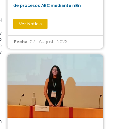
de procesos AEC mediante n8n
l
Ver Noticia
y
o
Fecha:
07 - August - 2026
o
y
n