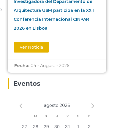
Investigadora del Departamento de
o
Arquitectura USM participa en la XXII
Conferencia Internacional CINPAR
2026 en Lisboa
Ver Noticia
Fecha:
04 - August - 2026
Eventos
agosto 2026
Calendario
L
M
X
J
V
S
D
0 eventos,
0 eventos,
0 eventos,
0 eventos,
0 eventos,
0 eventos,
0 eventos,
27
28
29
30
31
1
2
de