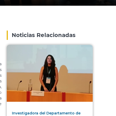
Noticias Relacionadas
a
s
s
s
,
o
a
e
Investigadora del Departamento de