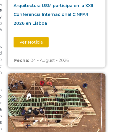
,
Arquitectura USM participa en la XXII
s
Conferencia Internacional CINPAR
y
a
2026 en Lisboa
á
Ver Noticia
s
d
ó
Fecha:
04 - August - 2026
e
n
o
o
r
a
s
s
n