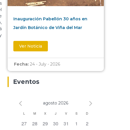
s
l
e
Inauguración Pabellón 30 años en
,
Jardín Botánico de Viña del Mar
á
y
Ver Noticia
Fecha:
24 - July - 2026
Eventos
agosto 2026
Calendario
L
M
X
J
V
S
D
0 eventos,
0 eventos,
0 eventos,
0 eventos,
0 eventos,
0 eventos,
0 eventos,
27
28
29
30
31
1
2
de