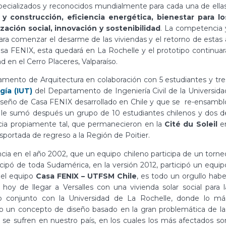
pecializados y reconocidos mundialmente para cada una de ellas
a y construcción, eficiencia energética, bienestar para lo
ación social, innovación y sostenibilidad
. La competencia 
, para comenzar el desarme de las viviendas y el retorno de estas 
Casa FENIX, esta quedará en La Rochelle y el prototipo continuar
d en el Cerro Placeres, Valparaíso.
amento de Arquitectura en colaboración con 5 estudiantes y tre
gía (IUT)
del Departamento de Ingeniería Civil de la Universida
 diseño de Casa FENIX desarrollado en Chile y que se re-ensambl
se le sumó después un grupo de 10 estudiantes chilenos y dos d
ncia propiamente tal, que permanecieron en la
Cité du Soleil
e
sportada de regreso a la Región de Poitier.
cia en el año 2002, que un equipo chileno participa de un torne
ticipó de toda Sudamérica, en la versión 2012, participó un equip
 el equipo
Casa FENIX – UTFSM Chile
, es todo un orgullo habe
hoy de llegar a Versalles con una vivienda solar social para l
o conjunto con la Universidad de La Rochelle, donde lo má
o un concepto de diseño basado en la gran problemática de la
 se sufren en nuestro país, en los cuales los más afectados so