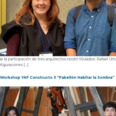
la participación de tres arquitectos recién titulados: Rafael U
figuraciones […]
l Workshop YAF Constructo 3 “Pabellón Habitar la Sombra”