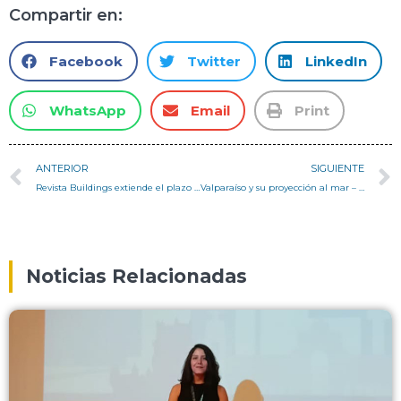
Compartir en:
Facebook
Twitter
LinkedIn
WhatsApp
Email
Print
ANTERIOR
SIGUIENTE
Revista Buildings extiende el plazo para enviar artículos a “Architectural Design Supported by Information Technology: 2nd Edition”
Valparaíso y su proyección al mar – Columna Pedro Serrano
Noticias Relacionadas