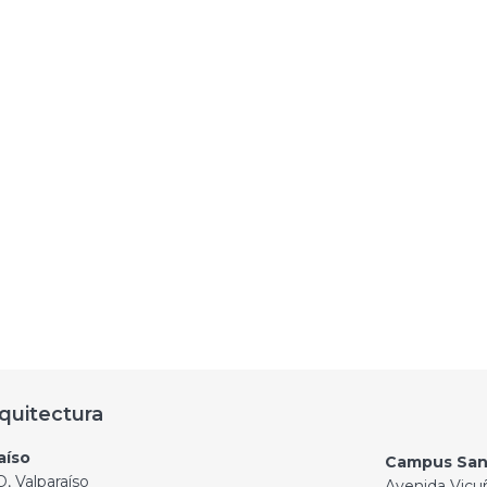
quitectura
aíso
Campus San
, Valparaíso
Avenida Vicu