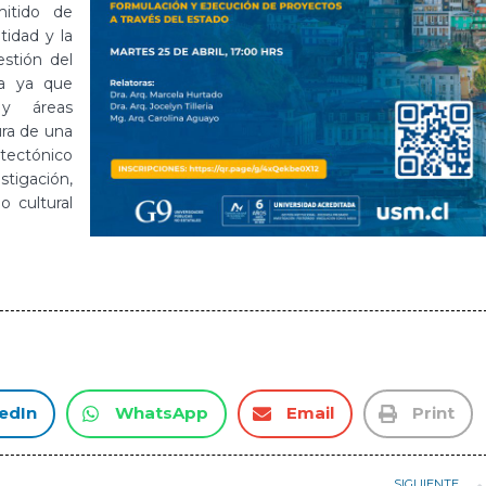
itido de
tidad y la
stión del
ia ya que
 y áreas
ura de una
tectónico
tigación,
o cultural
edIn
WhatsApp
Email
Print
SIGUIENTE