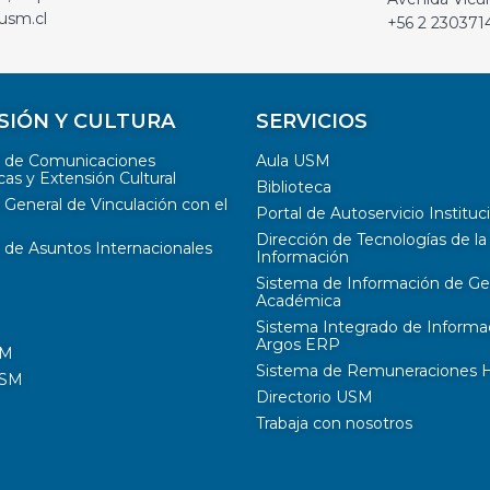
usm.cl
+56 2 230371
SIÓN Y CULTURA
SERVICIOS
n de Comunicaciones
Aula USM
cas y Extensión Cultural
Biblioteca
 General de Vinculación con el
Portal de Autoservicio Instituc
Dirección de Tecnologías de la
 de Asuntos Internacionales
Información
Sistema de Información de Ge
Académica
Sistema Integrado de Informa
Argos ERP
SM
Sistema de Remuneraciones Hi
USM
Directorio USM
Trabaja con nosotros