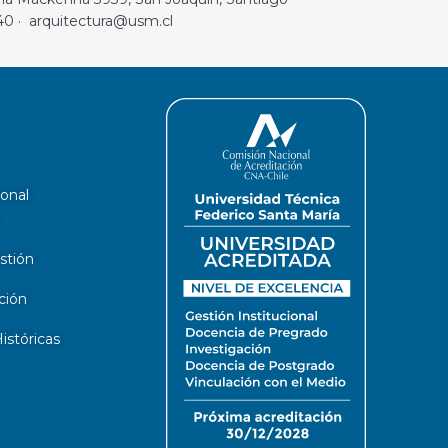
40 · arquitectura@usm.cl
ional
stión
ción
stóricas