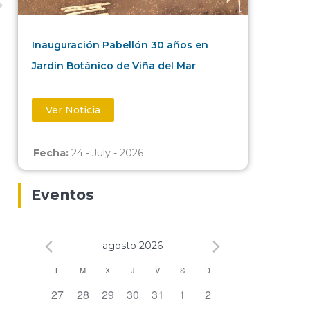
Inauguración Pabellón 30 años en
Jardín Botánico de Viña del Mar
Ver Noticia
Fecha:
24 - July - 2026
Eventos
agosto 2026
Calendario
L
M
X
J
V
S
D
0 eventos,
0 eventos,
0 eventos,
0 eventos,
0 eventos,
0 eventos,
0 eventos,
27
28
29
30
31
1
2
de