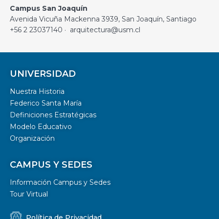
Campus San Joaquín
Avenida Vicuña Mackenna 3939, San Joaquín, Santiago
+56 2 23037140 · arquitectura@usm.cl
UNIVERSIDAD
Nuestra Historia
Federico Santa María
Definiciones Estratégicas
Modelo Educativo
Organización
CAMPUS Y SEDES
Información Campus y Sedes
Tour Virtual
Política de Privacidad