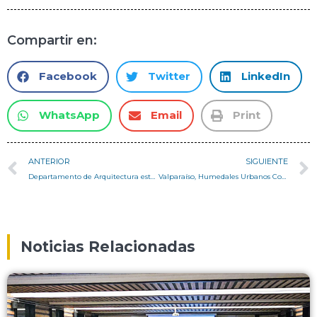
Compartir en:
Facebook
Twitter
LinkedIn
WhatsApp
Email
Print
ANTERIOR
SIGUIENTE
Departamento de Arquitectura estará presente en debate ¿Cómo vivimos? Santiago, London, Shanghai-Suzhou
Valparaíso, Humedales Urbanos Costeros – Columna Pedro Serrano
Noticias Relacionadas