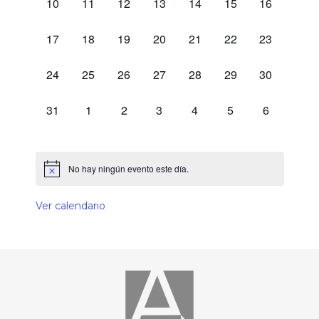
0 eventos,
0 eventos,
0 eventos,
0 eventos,
0 eventos,
0 eventos,
0 eventos,
10
11
12
13
14
15
16
0 eventos,
0 eventos,
0 eventos,
0 eventos,
0 eventos,
0 eventos,
0 eventos,
17
18
19
20
21
22
23
0 eventos,
0 eventos,
0 eventos,
0 eventos,
0 eventos,
0 eventos,
0 eventos,
24
25
26
27
28
29
30
0 eventos,
0 eventos,
0 eventos,
0 eventos,
0 eventos,
0 eventos,
0 eventos,
31
1
2
3
4
5
6
No hay ningún evento este día.
Ver calendario