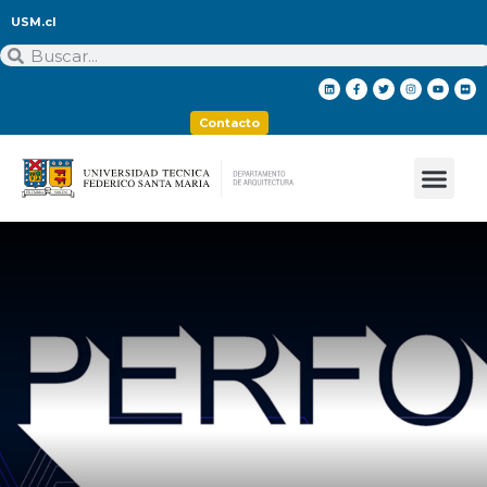
USM.cl
Contacto