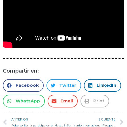
Compartir en:
Facebook
Twitter
LinkedIn
WhatsApp
Email
Print
ANTERIOR
SIGUIENTE
Roberto Barría participa en el Master DUT y se reúne con el Institut Pour la Ville en Mouvement
El Seminario Internacional Riesgos de Origen Natural, Antropización y Sustentabilidad de la Zona Costera