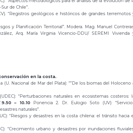
. “Aspectos metodológicos para el análisis de la evolución de l
Sur de Chile”.
). “Registros geológicos e históricos de grandes terremotos 
os y Planificación Territorial”. Modera. Mag. Manuel Contreras
nzález, Arq. María Virginia Vicencio-DDU/ SEREMI Vivienda 
conservación en la costa.
la (U. Nacional de Mar del Plata): “”De los biomas del Holoceno 
DEC): “Perturbaciones naturales en ecosistemas costeros: l
.
9.50 – 10.10
Ponencia 2. Dr. Eulogio Soto (UV): “Servicio
esastres naturales”.
): “Riesgos y desastres en la costa chilena: el tránsito hacia e
): “Crecimiento urbano y desastres por inundaciones fluviales