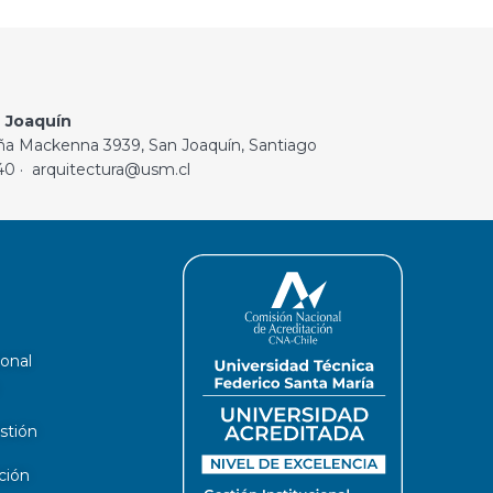
 Joaquín
ña Mackenna 3939, San Joaquín, Santiago
40 · arquitectura@usm.cl
ional
stión
ción