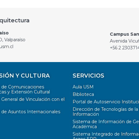
quitectura
aíso
Campus San
, Valparaíso
Avenida Vicu
usm.cl
+56 2 230371
SIÓN Y CULTURA
SERVICIOS
n de Comunicaciones
Aula USM
cas y Extensión Cultural
Biblioteca
 General de Vinculación con el
Portal de Autoservicio Instituc
Dirección de Tecnologías de la
 de Asuntos Internacionales
Información
Sistema de Información de Ge
Académica
Sistema Integrado de Informa