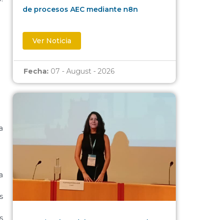
de procesos AEC mediante n8n
Ver Noticia
Fecha:
07 - August - 2026
a
a
s
s