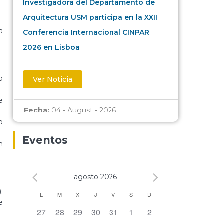
Investigadora del Departamento de
Arquitectura USM participa en la XXII
a
Conferencia Internacional CINPAR
2026 en Lisboa
o
Ver Noticia
e
Fecha:
04 - August - 2026
o
Eventos
n
agosto 2026
:
Calendario
L
M
X
J
V
S
D
e
0 eventos,
0 eventos,
0 eventos,
0 eventos,
0 eventos,
0 eventos,
0 eventos,
27
28
29
30
31
1
2
de