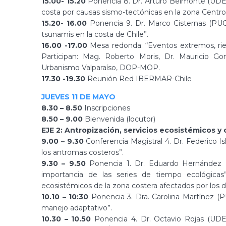
15.00- 15.20
Ponencia 8. Dr. Arturo Belmonte (UDEC)
costa por causas sismo-tectónicas en la zona Centro-
15.20- 16.00
Ponencia 9. Dr. Marco Cisternas (PUCV
tsunamis en la costa de Chile”.
16.00 -17.00
Mesa redonda: “Eventos extremos, riesg
Participan: Mag. Roberto Moris, Dr. Mauricio Go
Urbanismo Valparaíso, DOP-MOP.
17.30 -19.30
Reunión Red IBERMAR-Chile
JUEVES 11 DE MAYO
8.30 – 8.50
Inscripciones
8.50 – 9.00
Bienvenida (locutor)
EJE 2: Antropización, servicios ecosistémicos y 
9.00 – 9.30
Conferencia Magistral 4. Dr. Federico Is
los antromas costeros”.
9.30 – 9.50
Ponencia 1. Dr. Eduardo Hernández (U
importancia de las series de tiempo ecológicas”
ecosistémicos de la zona costera afectados por los d
10.10 – 10:30
Ponencia 3. Dra. Carolina Martínez (PUC
manejo adaptativo”.
10.30 – 10.50
Ponencia 4. Dr. Octavio Rojas (UDEC