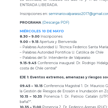
ENTRADA LIBERADA.
Inscripciones en:
seminariovalparaiso2017@gmail.c
PROGRAMA
(Descarga PDF)
MIÉRCOLES 10 DE MAYO
8.30 – 9.00
Inscripciones
9.00 – 9.15
Apertura y Bienvenida
– Palabras Autoridad U. Técnica Federico Santa María
– Palabras Autoridad Pontificia U. Católica de Chile
– Palabras del Sr. Intendente de Valparaíso
9.15-9.45
Conferencia inaugural: Dr. Rodrigo Hidalgo
costa de Chile central”
EJE 1: Eventos extremos, amenazas y riesgos soc
09.45 – 10.15
Conferencia Magistral 1. Dr. Mauricio 
la Gestión de Riesgos de Erosión e Inundación en Zo
10.15 – 10.35
Ponencia 1. Dr. Patricio Catalán (UTF
baña?”.
10.35 – 11.00
Ponencia 2. Dr. Federico Arenas (PUC): 