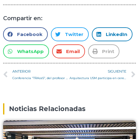
Compartir en:
Facebook
Twitter
LinkedIn
WhatsApp
Email
Print
ANTERIOR
SIGUIENTE
Conferencia “TRAceS”, del profesor Alessandro Rogora, Politecnico di Milano
Arquitectura USM participa en ceremonia de clausura de pasantías de Fundación Educación Futuro
Noticias Relacionadas