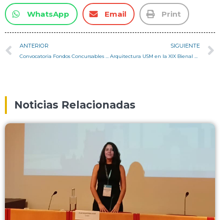
WhatsApp
Email
Print
ANTERIOR
SIGUIENTE
Convocatoria Fondos Concursables I+D+i 2015 – PIE>A
Arquitectura USM en la XIX Bienal de Arquitectura 2015
Noticias Relacionadas