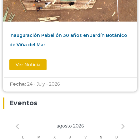
Inauguración Pabellón 30 años en Jardín Botánico
de Viña del Mar
Ver Noticia
Fecha:
24 - July - 2026
Eventos
agosto 2026
Calendario
L
M
X
J
V
S
D