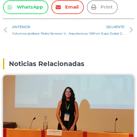
WhatsApp
Email
Print
ANTERIOR
SIGUIENTE
Columna profesor Pedro Serrano: Valparaíso y la batalla del fin del mundo
Arquitectura USM en Expo Dubái 2020
Noticias Relacionadas