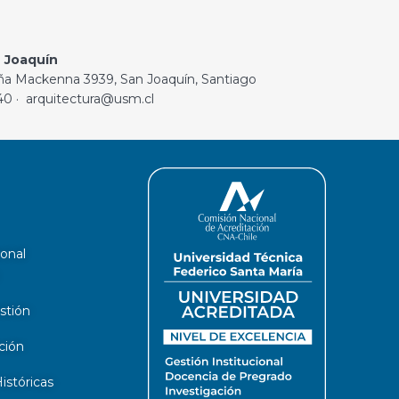
 Joaquín
ña Mackenna 3939, San Joaquín, Santiago
40 · arquitectura@usm.cl
ional
stión
ción
stóricas