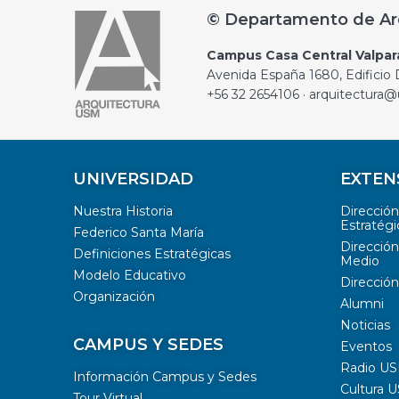
© Departamento de Ar
Campus Casa Central Valpar
Avenida España 1680, Edificio D
+56 32 2654106 · arquitectura@
UNIVERSIDAD
EXTEN
Nuestra Historia
Direcció
Estratégi
Federico Santa María
Dirección
Definiciones Estratégicas
Medio
Modelo Educativo
Dirección
Organización
Alumni
Noticias
CAMPUS Y SEDES
Eventos
Radio U
Información Campus y Sedes
Cultura 
Tour Virtual