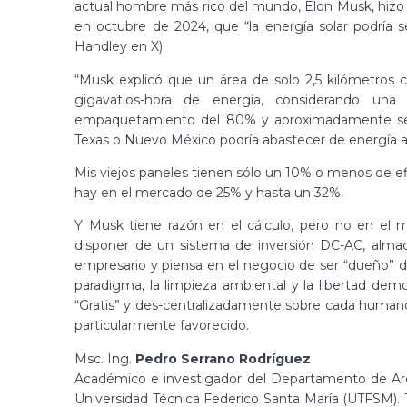
actual hombre más rico del mundo, Elon Musk, hizo e
en octubre de 2024, que “la energía solar podría 
Handley en X).
“Musk explicó que un área de solo 2,5 kilómetros c
gigavatios-hora de energía, considerando una
empaquetamiento del 80% y aproximadamente seis 
Texas o Nuevo México podría abastecer de energía a
Mis viejos paneles tienen sólo un 10% o menos de ef
hay en el mercado de 25% y hasta un 32%.
Y Musk tiene razón en el cálculo, pero no en el 
disponer de un sistema de inversión DC-AC, almace
empresario y piensa en el negocio de ser “dueño” 
paradigma, la limpieza ambiental y la libertad dem
“Gratis” y des-centralizadamente sobre cada humano, es
particularmente favorecido.
Msc. Ing.
Pedro Serrano Rodríguez
Académico e investigador del Departamento de Arqu
Universidad Técnica Federico Santa María (UTFSM). 