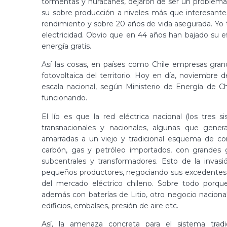
tormentas y huracanes, dejaron de ser un problema 
su sobre producción a niveles más que interesante
rendimiento y sobre 20 años de vida asegurada. Y
electricidad. Obvio que en 44 años han bajado su e
energía gratis.
Así las cosas, en países como Chile empresas gran
fotovoltaica del territorio. Hoy en día, noviembre 
escala nacional, según Ministerio de Energía de C
funcionando.
El lío es que la red eléctrica nacional (los tres
transnacionales y nacionales, algunas que genera
amarradas a un viejo y tradicional esquema de cont
carbón, gas y petróleo importados, con grandes g
subcentrales y transformadores. Esto de la invasi
pequeños productores, negociando sus excedentes c
del mercado eléctrico chileno. Sobre todo porqu
además con baterías de Litio, otro negocio naciona
edificios, embalses, presión de aire etc.
Así, la amenaza concreta para el sistema tradic