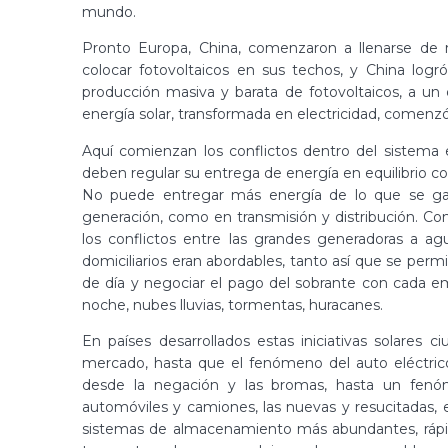
mundo.
Pronto Europa, China, comenzaron a llenarse de
colocar fotovoltaicos en sus techos, y China logr
producción masiva y barata de fotovoltaicos, a un d
energía solar, transformada en electricidad, comenzó
Aquí comienzan los conflictos dentro del sistema 
deben regular su entrega de energía en equilibrio c
No puede entregar más energía de lo que se gas
generación, como en transmisión y distribución. Co
los conflictos entre las grandes generadoras a ag
domiciliarios eran abordables, tanto así que se permi
de día y negociar el pago del sobrante con cada em
noche, nubes lluvias, tormentas, huracanes.
En países desarrollados estas iniciativas solares
mercado, hasta que el fenómeno del auto eléctrico,
desde la negación y las bromas, hasta un fenó
automóviles y camiones, las nuevas y resucitadas, en
sistemas de almacenamiento más abundantes, rápidos