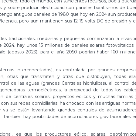
técnico, todo el mundo, con suficientes recursos, podía guarda
s y sobre producir electricidad con paneles baratísimos de bue
o tengo antiguos paneles de 1980 que hoy en 2024 aun produce
ficiencia, pero aun mantienen sus 12-15 volts DC de presión y e
des tradicionales, medianas y pequeñas comenzaron la invasió
de 2024, hay unos 13 millones de paneles solares fotovoltaicos 
hile (agosto 2023), para el año 2050 podrían haber 160 millone
 sistemas interconectados), es controlada por grandes empresa
n, otras que transmiten y otras que distribuyen, todas ella
rol de las aguas (grandes Centrales hidráulicas), al control de
eneradoras termoeléctricas, la propiedad de todos los cables
ón de centrales solares, proyectos eólicos y muchas familias 
on sus redes domiciliarias, ha chocado con las antiguas norma
e ya se están levantando grandes centrales de acumuladores
l. También hay posibilidades de acumuladores gravitacionales e
ional, es que los productores eólico, solares, geotérmicos