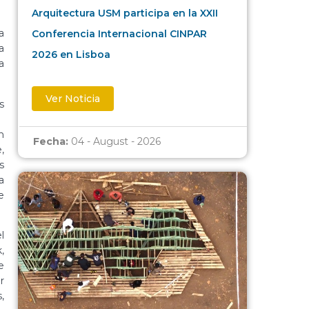
Arquitectura USM participa en la XXII
a
Conferencia Internacional CINPAR
a
2026 en Lisboa
a
Ver Noticia
s
n
Fecha:
04 - August - 2026
,
s
a
e
l
,
e
r
,