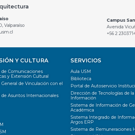
quitectura
aíso
Campus San
, Valparaíso
Avenida Vicu
usm.cl
+56 2 230371
SIÓN Y CULTURA
SERVICIOS
n de Comunicaciones
Aula USM
cas y Extensión Cultural
Biblioteca
 General de Vinculación con el
Portal de Autoservicio Instituc
Dirección de Tecnologías de la
 de Asuntos Internacionales
Información
Sistema de Información de Ge
Académica
Sistema Integrado de Informa
Argos ERP
SM
Sistema de Remuneraciones Hi
USM