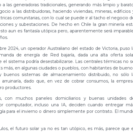
io a las generadoras tradicionales, generando más limpio y barato
cio a las distribuidoras, haciendo viviendas, mineras, edificios 
cas comunitarias, con lo cual se puede ir al tacho el negocio d
aciones y subestaciones. De hecho en Chile la gran minería est
esto aun es fantasía utópica pero, aparentemente será imparable
ños.
re 2024, un operador Australiano del estado de Victoria, puso l
emanda de energía de Red bajaría, dada una alta oferta sola
el sistema podría desestabilizarse. Las centrales térmicas no s
 más, en algunas ciudades o pueblos, con habitantes de bueno
a y buenos sistemas de almacenamiento distribuido, no sólo l
 arruinaría, dado que, en vez de cobrar consumos, la empres
cro productores.
s, con muchos paneles domiciliarios y buenas unidades d
or computador, incluso una IA, deciden cuando entregar má
rgía para el invierno o dinero simplemente por contrato. El mund
los, el futuro solar ya no es tan utópico, es más, parece que e