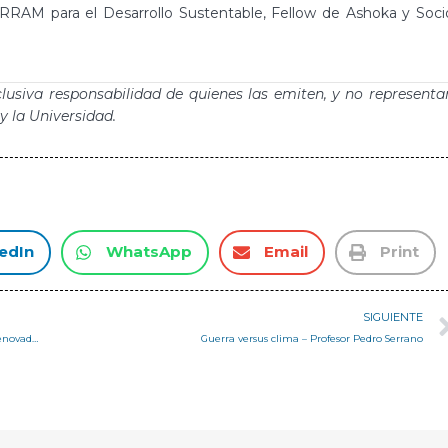
RRAM para el Desarrollo Sustentable, Fellow de Ashoka y Soci
clusiva responsabilidad de quienes las emiten, y no representa
 la Universidad.
edIn
WhatsApp
Email
Print
SIGUIENTE
Estudiantes de la asignatura Tecnologías Sustentables visitaron el renovado Teatro de Viña del Mar
Guerra versus clima – Profesor Pedro Serrano