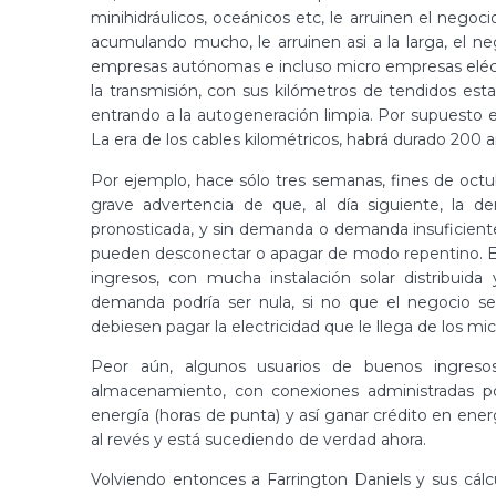
minihidráulicos, oceánicos etc, le arruinen el negoc
acumulando mucho, le arruinen asi a la larga, el nego
empresas autónomas e incluso micro empresas eléctri
la transmisión, con sus kilómetros de tendidos est
entrando a la autogeneración limpia. Por supuesto 
La era de los cables kilométricos, habrá durado 200 a
Por ejemplo, hace sólo tres semanas, fines de octub
grave advertencia de que, al día siguiente, la d
pronosticada, y sin demanda o demanda insuficiente 
pueden desconectar o apagar de modo repentino. Es
ingresos, con mucha instalación solar distribuid
demanda podría ser nula, si no que el negocio se
debiesen pagar la electricidad que le llega de los mi
Peor aún, algunos usuarios de buenos ingreso
almacenamiento, con conexiones administradas p
energía (horas de punta) y así ganar crédito en ene
al revés y está sucediendo de verdad ahora.
Volviendo entonces a Farrington Daniels y sus cálcu