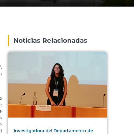
Noticias Relacionadas
,
a
a
e
e
s
o
Investigadora del Departamento de
l