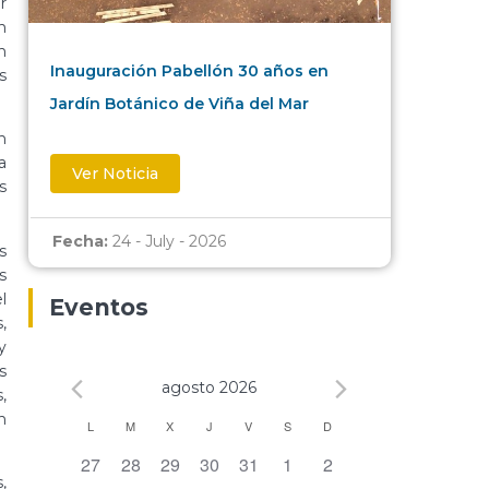
r
n
n
Inauguración Pabellón 30 años en
s
Jardín Botánico de Viña del Mar
n
a
Ver Noticia
s
Fecha:
24 - July - 2026
s
s
l
Eventos
,
y
s
agosto 2026
,
n
Calendario
L
M
X
J
V
S
D
0 eventos,
0 eventos,
0 eventos,
0 eventos,
0 eventos,
0 eventos,
0 eventos,
27
28
29
30
31
1
2
de
,