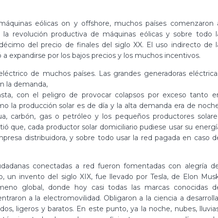
 máquinas eólicas on y offshore, muchos países comenzaron 
ó la revolución productiva de máquinas eólicas y sobre todo l
écimo del precio de finales del siglo XX. El uso indirecto de l
 a expandirse por los bajos precios y los muchos incentivos.
eléctrico de muchos países. Las grandes generadoras eléctrica
on la demanda,
ta, con el peligro de provocar colapsos por exceso tanto e
mo la producción solar es de día y la alta demanda era de noche
ua, carbón, gas o petróleo y los pequeños productores solare
tió que, cada productor solar domiciliario pudiese usar su energí
presa distribuidora, y sobre todo usar la red pagada en caso d
 ciudadanas conectadas a red fueron fomentadas con alegría de
 un invento del siglo XIX, fue llevado por Tesla, de Elon Musk
meno global, donde hoy casi todas las marcas conocidas d
traron a la electromovilidad. Obligaron a la ciencia a desarrolla
, ligeros y baratos. En este punto, ya la noche, nubes, lluvias