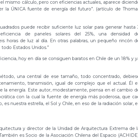
l mismo cálculo, pero con eficiencias actuales, aparece diciend
ser la ÚNICA fuente de energía del futuro”. (artículo de Thoma
uadrados puede recibir suficiente luz solar para generar hasta 
 eficiencia de paneles solares del 25%, una densidad d
horas de luz al día. En otras palabras, un pequeño rincón d
 todo Estados Unidos.”
iciencia, hoy en día se consiguen baratos en Chile de un 18% y y
método, una central de ese tamaño, todo concentrado, debies
namiento, transmisión, igual de complejo que el actual. Él e
de la energía. Este autor, modestamente, piensa en el cambio d
ocrática con la cual la fuente de energía más poderosa, que ca
 nuestra estrella, el Sol y Chile, en eso de la radiación solar, e
itectura y director de la Unidad de Arquitectura Extrema de l
También es Socio de la Asociación Chilena del Espacio (ACHIDE)